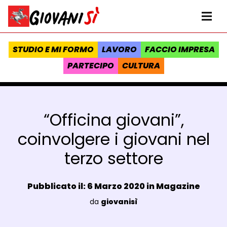
Vai al contenuto
Homepage Giovanisì - Progetto della Regione Toscana
Me
STUDIO E MI FORMO
LAVORO
FACCIO IMPRESA
PARTECIPO
CULTURA
“Officina giovani”,
coinvolgere i giovani nel
terzo settore
Data e ora:
Pubblicato il: 6 Marzo 2020 in
Magazine
Luogo:
da
giovanisì