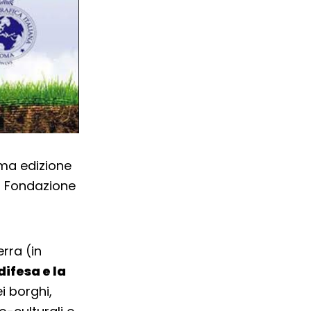
ima edizione
a Fondazione
rra (in
ifesa e la
i borghi,