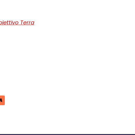
iettivo Terra
ra del browser
l browser
 finestra del browser
A