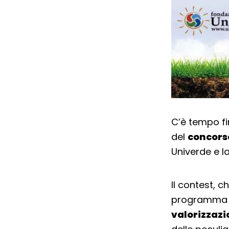
C’è tempo fi
del
concorso
Univerde e l
Il contest, c
programma il
valorizzazi