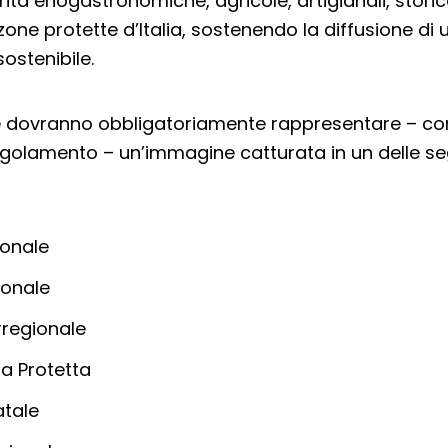
rità enogastronomiche, agricole, artigianali, storic
 zone protette d’Italia, sostenendo la diffusione di
ostenibile.
ie dovranno obbligatoriamente rappresentare – co
golamento – un’immagine catturata in un delle se
ionale
ionale
rregionale
a Protetta
atale