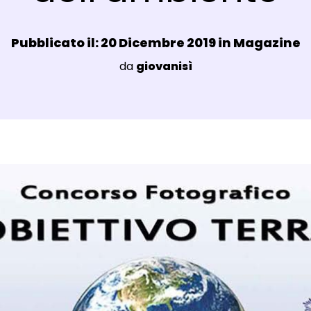
Data e ora:
Pubblicato il: 20 Dicembre 2019 in
Magazine
Luogo:
da
giovanisì
agli Post Magazine