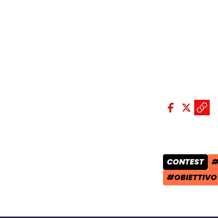
Condividi sui so
Condivid
Condiv
Copi
CONTEST
#
CATEGORIA 
T
#OBIETTIVO
TAG: