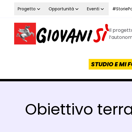
Vai al contenuto
Progetto
Opportunità
Eventi
#StoriePos
Il proget
Homepage Giovanisì - Progetto della Regione Tos
l’autonomi
STUDIO E MI
Obiettivo terr