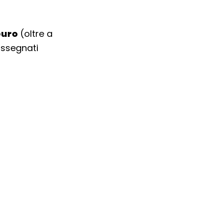
euro
(oltre a
assegnati