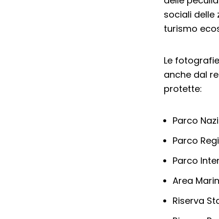
delle peculia
sociali delle
turismo ecos
Le fotograf
anche dal re
protette:
Parco Naz
Parco Reg
Parco Inte
Area Marin
Riserva St