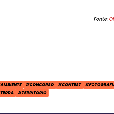
Fonte:
Ob
cial:
i su Facebook - apre una nuova finest
idi su X - apre una nuova finestra de
a il link e condividi - apre una nuova
AMBIENTE
#CONCORSO
#CONTEST
#FOTOGRAFI
POST:
AG:
TAG:
TAG:
TAG:
 TERRA
#TERRITORIO
TAG: