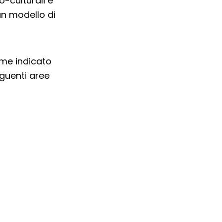
o-culturali e
 un modello di
me indicato
guenti aree