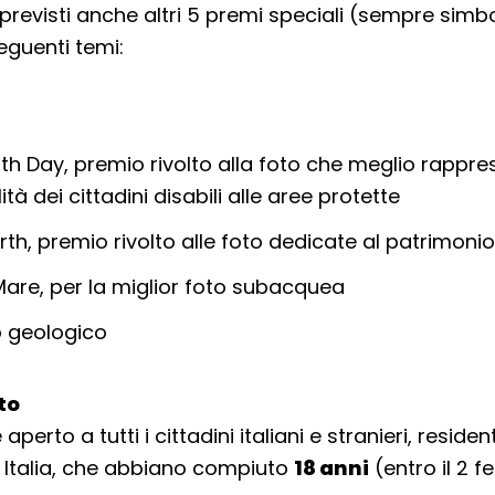
previsti anche altri 5 premi speciali (sempre simbo
eguenti temi:
th Day, premio rivolto alla foto che meglio rappre
lità dei cittadini disabili alle aree protette
rth, premio rivolto alle foto dedicate al patrimoni
Mare, per la miglior foto subacquea
o geologico
lto
aperto a tutti i cittadini italiani e stranieri, resident
in Italia, che abbiano compiuto
18 anni
(entro il 2 f