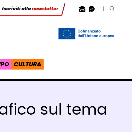
Iscriviti alla
newsletter
Contattaci via
Contattaci 
Cerca n
IPO
CULTURA
rafico sul tema