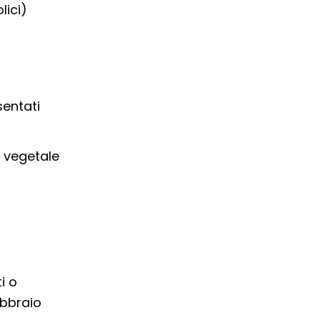
lici)
sentati
o vegetale
i o
ebbraio