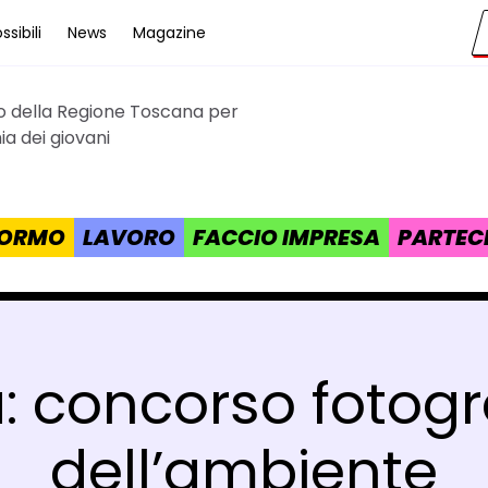
sibili
News
Magazine
to della Regione Toscana per
cana
a dei giovani
 FORMO
LAVORO
FACCIO IMPRESA
PARTEC
a: concorso fotog
dell’ambiente