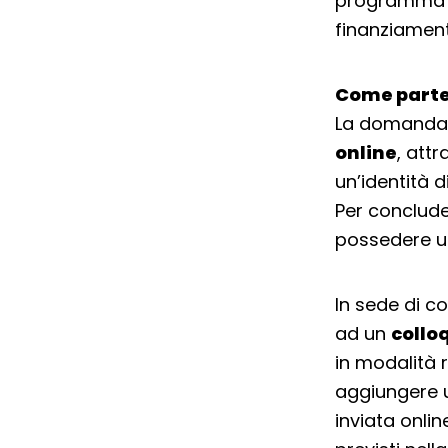
programma di
finanziament
Come parte
La domanda e
online
, att
un’identità d
Per conclude
possedere un
In sede di c
ad un
collo
in modalità r
aggiungere u
inviata onlin