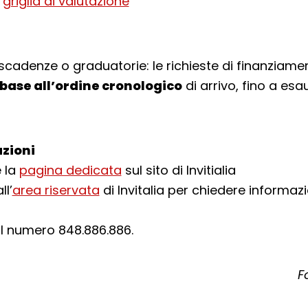
a
griglia di valutazione
scadenze o graduatorie: le richieste di finanziam
 base all’ordine cronologico
di arrivo, fino a es
zioni
 la
pagina dedicata
sul sito di Invitialia
ll’
area riservata
di Invitalia per chiedere informazi
l numero 848.886.886.
F