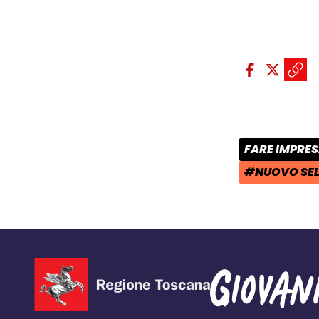
Condividi sui so
Condivid
Condiv
Copi
FARE IMPRE
CATEGORIA 
#NUOVO SEL
TAG: