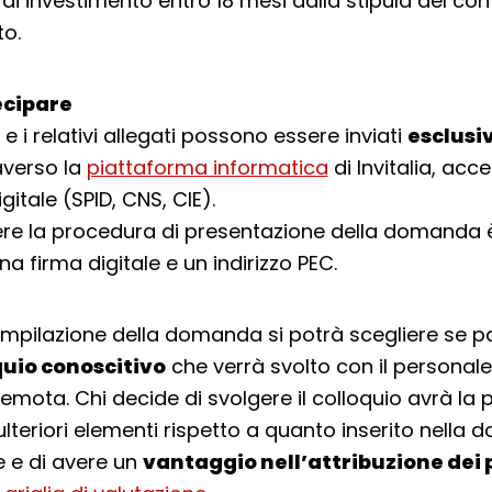
 investimento entro 18 mesi dalla stipula del cont
o.
cipare
 i relativi allegati possono essere inviati
esclus
raverso la
piattaforma informatica
di Invitalia, ac
igitale (SPID, CNS, CIE).
re la procedura di presentazione della domanda 
a firma digitale e un indirizzo PEC.
ompilazione della domanda si potrà scegliere se p
quio conoscitivo
che verrà svolto con il personale d
emota. Chi decide di svolgere il colloquio avrà la po
lteriori elementi rispetto a quanto inserito nella
e e di avere un
vantaggio nell’attribuzione dei