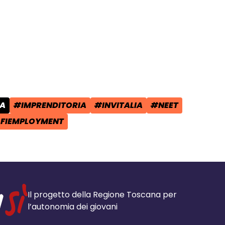
cial:
i su Facebook - apre una nuova finest
idi su X - apre una nuova finestra de
a il link e condividi - apre una nuova
SA
#IMPRENDITORIA
#INVITALIA
#NEET
POST:
TAG:
TAG:
TAG:
FIEMPLOYMENT
Il progetto della Regione Toscana per
l’autonomia dei giovani