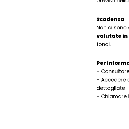
previsti nell
Scadenza
Non ci sono 
valutate in
fondi.
Per informa
– Consultare
– Accedere a
dettagliate
– Chiamare i