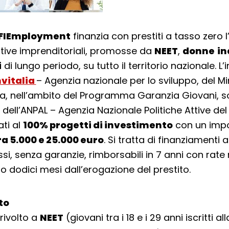
LFIEmployment
finanzia con prestiti a tasso zero l
iative imprenditoriali, promosse da
NEET
,
donne
in
i
di lungo periodo, su tutto il territorio nazionale. L’
nvitalia
– Agenzia nazionale per lo sviluppo, del Mi
a, nell’ambito del Programma Garanzia Giovani, so
dell’ANPAL – Agenzia Nazionale Politiche Attive del
ati al
100% progetti di investimento
con un imp
ra 5.000 e 25.000 euro
. Si tratta di finanziamenti 
si, senza garanzie, rimborsabili in 7 anni con rate
 dodici mesi dall’erogazione del prestito.
lto
 rivolto a
NEET
(giovani tra i 18 e i 29 anni iscritti a