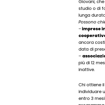
Giovani, che 
studio o di 
lunga durata
Possono chie
–
imprese in
cooperative
ancora costit
data di pres
–
associazi
più di 12 me
inattive.
Chi ottiene 
individuare 
entro 3 mesi