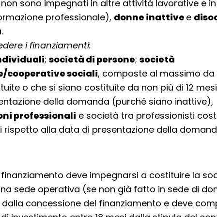
non sono impegnati in altre attività lavorative e in
formazione professionale),
donne inattive
e
diso
.
dere i finanziamenti:
dividuali
;
società di persone
;
società
/cooperative sociali
, composte al massimo da 
uite o che si siano costituite da non più di 12 mesi
entazione della domanda (purché siano inattive),
oni professionali
e società tra professionisti cost
si rispetto alla data di presentazione della doman
il finanziamento deve impegnarsi a costituire la soc
una sede operativa (se non già fatto in sede di 
 dalla concessione del finanziamento e deve compl