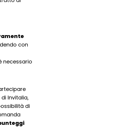
ratto di
ivamente
cedendo con
è necessario
artecipare
i Invitalia,
ssibilità di
 domanda
 punteggi