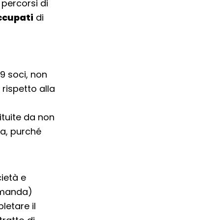
 percorsi di
ccupati
di
9 soci, non
 rispetto alla
ituite da non
da, purché
ietà e
domanda)
etare il