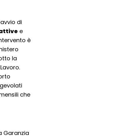
’avvio di
attive
e
intervento è
nistero
tto la
 Lavoro.
orto
agevolati
 mensili che
lla Garanzia