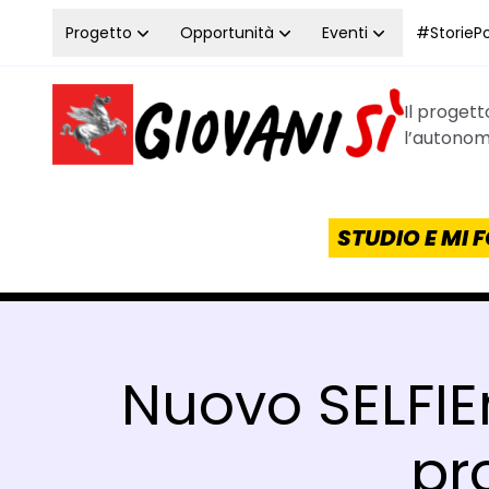
Vai al contenuto
Progetto
Opportunità
Eventi
#StoriePos
Il proget
Homepage Giovanisì - Progetto della Regione Tos
l’autonomi
STUDIO E MI
Nuovo SELFIE
pr