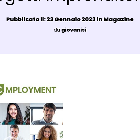
Data e ora:
Pubblicato il: 23 Gennaio 2023 in
Magazine
Luogo:
da
giovanisì
agli Post Magazine