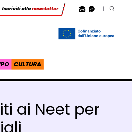
Iscriviti alla
newsletter
Contattaci via
Contattaci 
Cerca n
IPO
CULTURA
i ai Neet per
ali