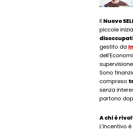
Il
Nuovo SE
piccole iniz
disoccupat
gestito da
I
dell’Economi
supervisione 
Sono finanzi
compreso
t
senza interes
partono dopo
A chi è rivo
L’incentivo è