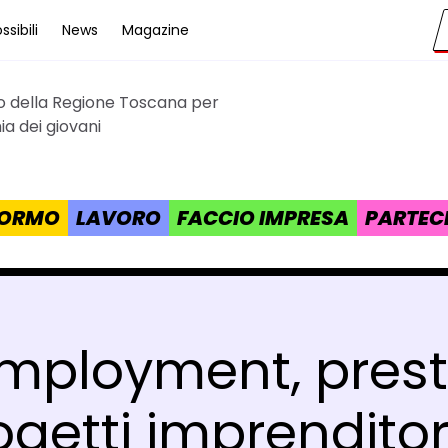
sibili
News
Magazine
to della Regione Toscana per
cana
a dei giovani
 FORMO
LAVORO
FACCIO IMPRESA
PARTEC
mployment, prestit
ogetti imprenditori