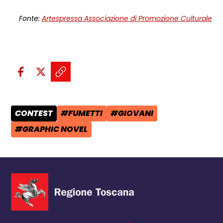
Fonte:
Artespressa Associazione di Promozione Culturale
Condividi sui social:
Condividi su Facebook - apre una n
Condividi su X - apre una nuova
Copia il link e condividi - a
CONTEST
#FUMETTI
#GIOVANI
CATEGORIA POST:
TAG:
TAG:
#GRAPHIC NOVEL
TAG: