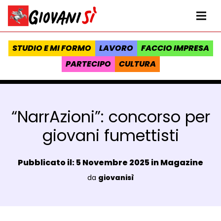
Vai al contenuto
Homepage Giovanisì - Progetto della Regione Toscana
Me
STUDIO E MI FORMO
LAVORO
FACCIO IMPRESA
PARTECIPO
CULTURA
“NarrAzioni”: concorso per
giovani fumettisti
Data e ora:
Pubblicato il: 5 Novembre 2025 in
Magazine
Luogo:
da
giovanisì