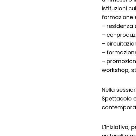
istituzioni cu
formazione e
– residenza 
– co-produz
– circuitazi
– formazion
– promozione 
workshop, sta
Nella session
Spettacolo e
contempora
L’iniziativa,
culturali e p