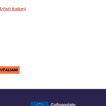
tisti Italiani
ra del browser
l browser
 finestra del browser
 ITALIANI