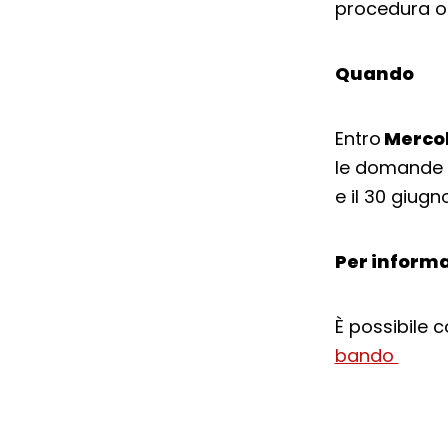
procedura on
Quando
Entro
Mercol
le domande pe
e il 30 giug
Per informa
È possibile 
bando