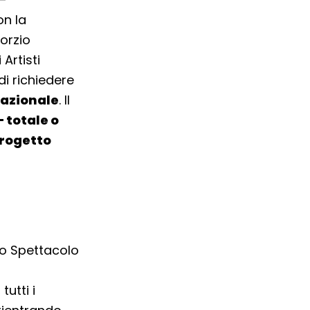
on la
orzio
Artisti
di richiedere
nazionale
. Il
 totale o
progetto
llo Spettacolo
tutti i