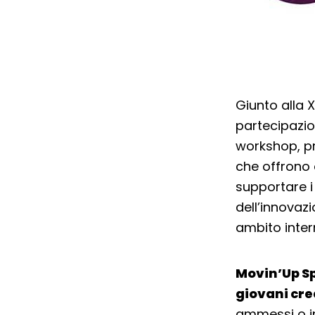
Giunto alla XX
partecipazio
workshop, pro
che offrono 
supportare i 
dell’innovazi
ambito inter
Movin’Up S
giovani crea
ammessi o inv