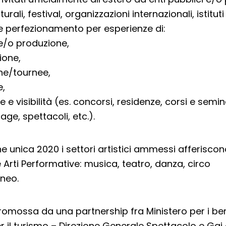
lturali, festival, organizzazioni internazionali, istituti
 perfezionamento per esperienze di:
e/o produzione,
ione,
one/tournee,
e,
e visibilità (es. concorsi, residenze, corsi e semina
ge, spettacoli, etc.).
e unica 2020 i settori artistici ammessi afferiscon
 Arti Performative: musica, teatro, danza, circo
neo.
 promossa da una partnership fra Ministero per i beni
er il turismo – Direzione Generale Spettacolo e Gai 