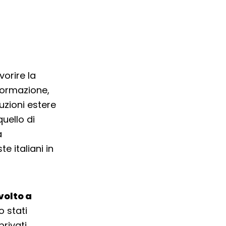
vorire la
formazione,
uzioni estere
uello di
a
e italiani in
volto a
o stati
rivati,