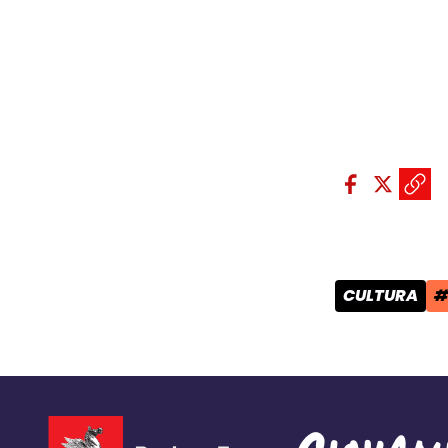
Condividi sui so
Condivid
Condiv
Copi
CULTURA
#
CATEGORIA 
T