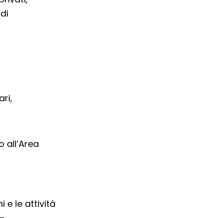
 di
ri,
o all’Area
 e le attività
–