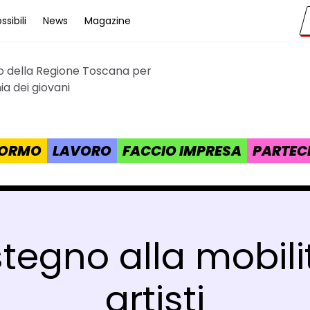
sibili
News
Magazine
to della Regione Toscana per
cana
a dei giovani
 FORMO
LAVORO
FACCIO IMPRESA
PARTEC
tegno alla mobili
artisti