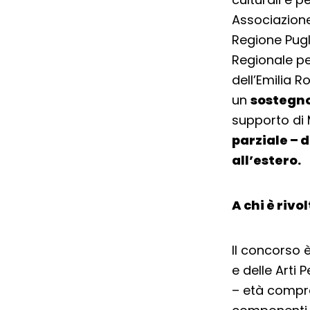
Associazione 
Regione Pugl
Regionale per
dell’Emilia R
un
sostegno
supporto di
parziale – d
all’estero.
A chi è rivo
Il concorso è
e delle Arti 
– età compres