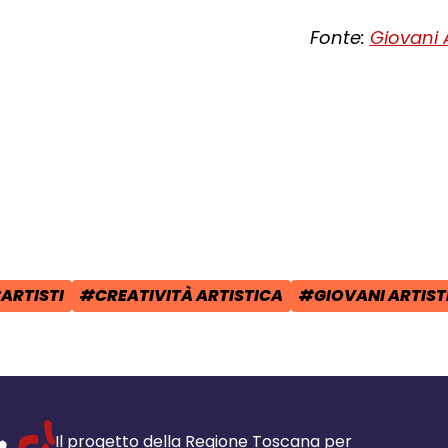
Fonte:
Giovani Ar
cial:
i su Facebook - apre una nuova finest
idi su X - apre una nuova finestra de
a il link e condividi - apre una nuova
ARTISTI
#CREATIVITÀ ARTISTICA
#GIOVANI ARTISTI
POST:
AG:
TAG:
TAG:
Il progetto della Regione Toscana per