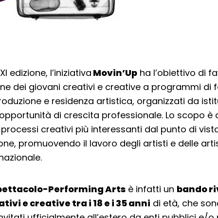
I edizione, l’iniziativa
Movin’Up
ha l’obiettivo di fa
ne dei giovani creativi e creative a programmi di 
duzione e residenza artistica, organizzati da istit
opportunità di crescita professionale. Lo scopo è q
processi creativi più interessanti dal punto di vist
one, promuovendo il lavoro degli artisti e delle artist
nazionale.
pettacolo-Performing Arts
è infatti un
bando ri
tivi e creative tra i 18 e i 35 anni
di età, che son
itati ufficialmente all’estero da enti pubblici e/o p