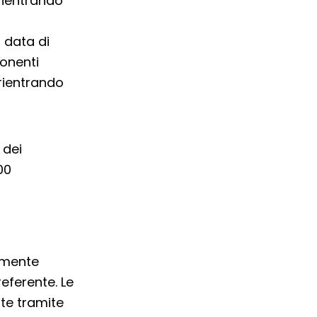
rientrando
a data di
onenti
 rientrando
 dei
00
amente
eferente. Le
te tramite