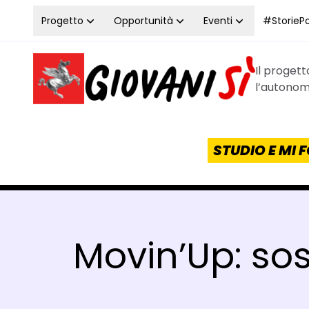
Vai al contenuto
Progetto
Opportunità
Eventi
#StoriePos
Il proget
Homepage Giovanisì - Progetto della Regione Tos
l’autonomi
STUDIO E MI
Movin’Up: sos