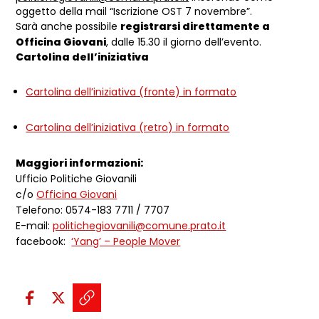
oggetto della mail “Iscrizione OST 7 novembre”.
Sarà anche possibile
registrarsi direttamente a
Officina Giovani
, dalle 15.30 il giorno dell’evento.
Cartolina dell’iniziativa
Cartolina dell’iniziativa (fronte) in formato
Cartolina dell’iniziativa (retro) in formato
Maggiori informazioni:
Ufficio Politiche Giovanili
c/o
Officina Giovani
Telefono: 0574-183 7711 / 7707
E-mail:
politichegiovanili@comune.prato.it
facebook:
‘Yang’ – People Mover
Condividi sui social:
Condividi su Facebook - apre una n
Condividi su X - apre una nuova
Copia il link e condividi - a