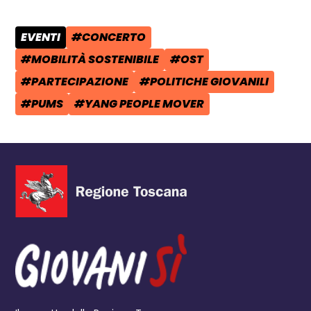
EVENTI
#CONCERTO
CATEGORIA POST:
TAG:
#MOBILITÀ SOSTENIBILE
#OST
TAG:
TAG:
#PARTECIPAZIONE
#POLITICHE GIOVANILI
TAG:
TAG:
#PUMS
#YANG PEOPLE MOVER
TAG:
TAG: