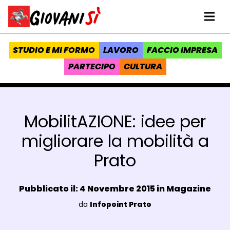
Vai al contenuto
Homepage Giovanisì - Progetto della Regione Toscana
Me
STUDIO E MI FORMO
LAVORO
FACCIO IMPRESA
PARTECIPO
CULTURA
MobilitAZIONE: idee per
migliorare la mobilità a
Prato
Data e ora:
Pubblicato il: 4 Novembre 2015 in
Magazine
Luogo:
da
Infopoint Prato