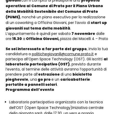
giovani
con il compito di predisporre una
proposta
operativa al Comune di Prato per il Piano Urbano
della Mobilità Sostenibile del Comune di Prato
(PUMS)
, nonché un piano esecutivo per la realizzazione
di un coworking a Officina Giovani, per l’avvio di
start up
giovanili sul tema della mobilità
.
L’appuntamento è quindi per sabato
7 novembre
dalle
ore
15.30
a
Officina Giovani,
piazza dei Macelli 4 – Prato
Se sei interessato a far parte del gruppo
, invia la tua
candidatura a
politichegiovanili@comune.prato.it
e
partecipa all’Open Space Technology (OST). Gli iscritti
al
laboratorio partecipativo (OST)
, previsto durante
l’evento, al termine delle attività avranno l’opportunità di
prendere parte all’
estrazione
di una
bicicletta
pieghevole
, una
go pro
e un
caricabatterie
portatile a pannelli solari
.
Programma dell’evento
Laboratorio partecipativo organizzato con la tecnica
dell’OST (Open Space Technology)Iniziativa centrale
della giornata sarà, dalle 17.30, un vero e proprio