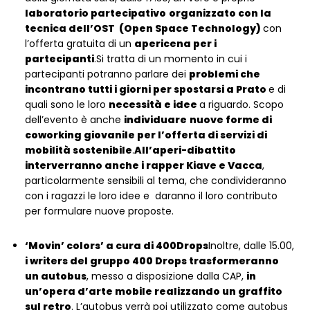
laboratorio partecipativo
organizzato con la
tecnica dell’OST (Open Space Technology)
con
l’offerta gratuita di un
apericena per i
partecipanti
.Si tratta di un momento in cui i
partecipanti potranno parlare dei
problemi che
incontrano tutti i giorni per spostarsi a Prato
e di
quali sono le loro
necessità e idee
a riguardo. Scopo
dell’evento è anche
individuare
nuove forme di
coworking giovanile per l’offerta di servizi di
mobilità sostenibile
.
All’aperi-dibattito
interverranno anche i rapper Kiave e Vacca
,
particolarmente sensibili al tema, che condivideranno
con i ragazzi le loro idee e daranno il loro contributo
per formulare nuove proposte.
‘Movin’ colors’ a cura di 400Drops
Inoltre, dalle 15.00,
i writers del gruppo 400 Drops trasformeranno
un autobus
, messo a disposizione dalla CAP,
in
un’opera d’arte mobile realizzando un graffito
sul retro
. L’autobus verrà poi utilizzato come autobus