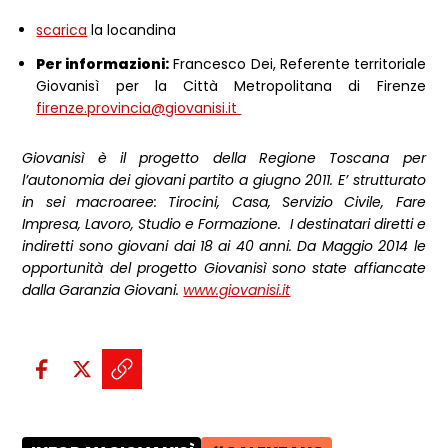
scarica
la locandina
Per informazioni:
Francesco Dei, Referente territoriale
Giovanisì per la Città Metropolitana di Firenze
firenze.provincia@giovanisi.it
Giovanisì è il progetto della Regione Toscana per
l’autonomia dei giovani partito a giugno 2011. E’ strutturato
in sei macroaree: Tirocini, Casa, Servizio Civile, Fare
Impresa, Lavoro, Studio e Formazione. I destinatari diretti e
indiretti sono giovani dai 18 ai 40 anni. Da Maggio 2014 le
opportunità del progetto Giovanisì sono state affiancate
dalla Garanzia Giovani.
www.giovanisi.it
Condividi sui social:
Condividi su Facebook - apre una n
Condividi su X - apre una nuova
Copia il link e condividi - a