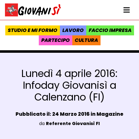
Vai al contenuto
Homepage Giovanisì - Progetto della Regione Toscana
Me
STUDIO E MI FORMO
LAVORO
FACCIO IMPRESA
PARTECIPO
CULTURA
Lunedì 4 aprile 2016:
Infoday Giovanisì a
Calenzano (FI)
Data e ora:
Pubblicato il: 24 Marzo 2016 in
Magazine
Luogo:
da
Referente Giovanisì FI