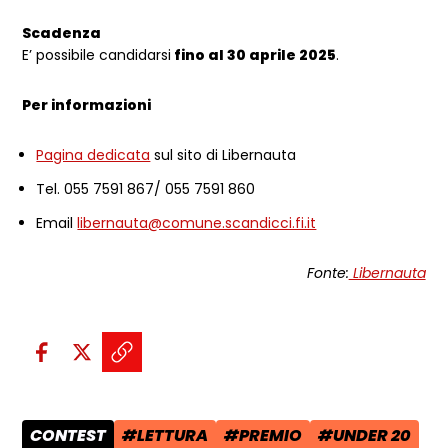
Scadenza
E’ possibile candidarsi
fino al 30 aprile 2025
.
Per informazioni
Pagina dedicata
sul sito di Libernauta
Tel. 055 7591 867/ 055 7591 860
Email
libernauta@comune.scandicci.fi.it
Fonte:
Libernauta
Condividi sui social:
Condividi su Facebook - apre una n
Condividi su X - apre una nuova
Copia il link e condividi - a
CONTEST
#LETTURA
#PREMIO
#UNDER 20
CATEGORIA POST:
TAG:
TAG:
TAG: