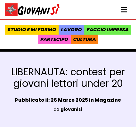
Vai al contenuto
Homepage Giovanisì - Progetto della Regione Toscana
Me
STUDIO E MI FORMO
LAVORO
FACCIO IMPRESA
PARTECIPO
CULTURA
LIBERNAUTA: contest per
giovani lettori under 20
Data e ora:
Pubblicato il: 26 Marzo 2025 in
Magazine
Luogo:
da
giovanisì