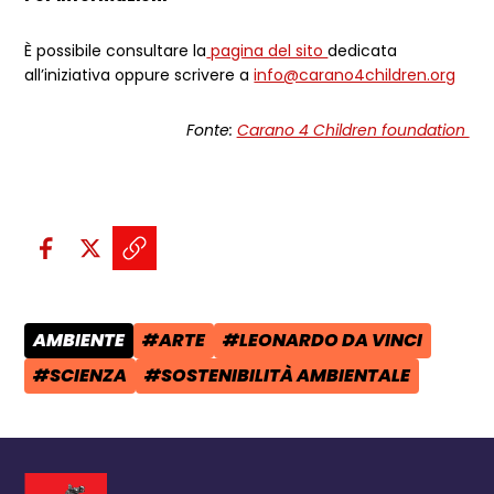
È possibile consultare la
pagina del sito
dedicata
all’iniziativa oppure scrivere a
info@carano4children.org
Fonte:
Carano 4 Children foundation
Condividi sui social:
Condividi su Facebook - apre una n
Condividi su X - apre una nuova
Copia il link e condividi - a
AMBIENTE
#ARTE
#LEONARDO DA VINCI
CATEGORIA POST:
TAG:
TAG:
#SCIENZA
#SOSTENIBILITÀ AMBIENTALE
TAG:
TAG: