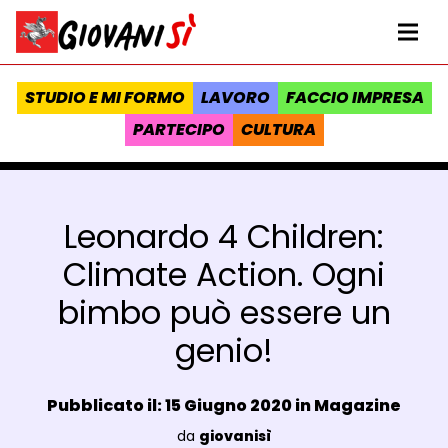
Vai al contenuto
Homepage Giovanisì - Progetto della Regione Toscana
Me
STUDIO E MI FORMO
LAVORO
FACCIO IMPRESA
PARTECIPO
CULTURA
Leonardo 4 Children:
Climate Action. Ogni
bimbo può essere un
genio!
Data e ora:
Pubblicato il: 15 Giugno 2020 in
Magazine
Luogo:
da
giovanisì