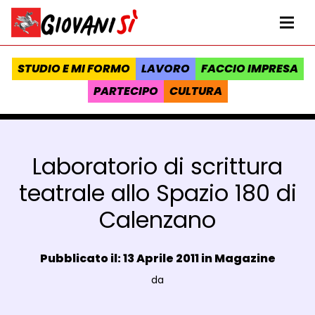
Vai al contenuto
Homepage Giovanisì - Progetto della Regione Toscana
Me
STUDIO E MI FORMO
LAVORO
FACCIO IMPRESA
PARTECIPO
CULTURA
Laboratorio di scrittura
teatrale allo Spazio 180 di
Calenzano
Data e ora:
Pubblicato il: 13 Aprile 2011 in
Magazine
Luogo:
da