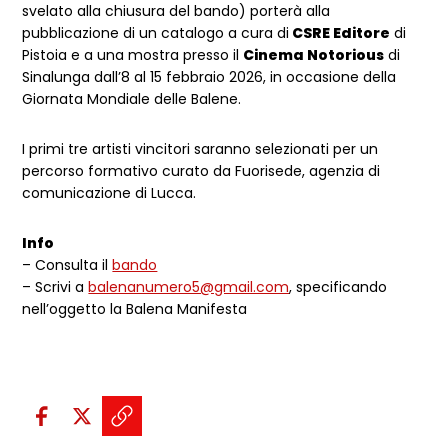
svelato alla chiusura del bando) porterà alla
pubblicazione di un catalogo a cura di
CSRE Editore
di
Pistoia e a una mostra presso il
Cinema Notorious
di
Sinalunga dall’8 al 15 febbraio 2026, in occasione della
Giornata Mondiale delle Balene.
I primi tre artisti vincitori saranno selezionati per un
percorso formativo curato da Fuorisede, agenzia di
comunicazione di Lucca.
Info
– Consulta il
bando
– Scrivi a
balenanumero5@gmail.com
, specificando
nell’oggetto la Balena Manifesta
Condividi sui social:
Condividi su Facebook - apre una n
Condividi su X - apre una nuova
Copia il link e condividi - a