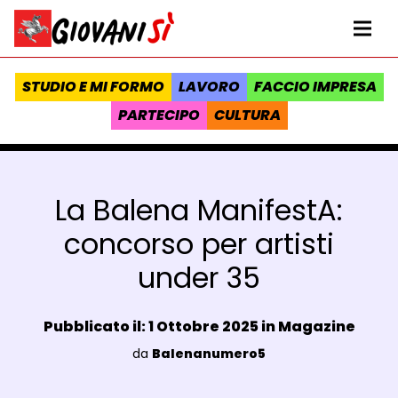
Vai al contenuto
Homepage Giovanisì - Progetto della Regione Toscana
Me
STUDIO E MI FORMO
LAVORO
FACCIO IMPRESA
PARTECIPO
CULTURA
La Balena ManifestA:
concorso per artisti
under 35
Data e ora:
Pubblicato il: 1 Ottobre 2025 in
Magazine
Luogo:
da
Balenanumero5