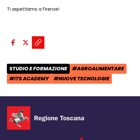
Ti aspettiamo a Firenze!
Condividi sui social:
Condividi su Facebook - apre una n
Condividi su X - apre una nuova
Copia il link e condividi - a
STUDIO E FORMAZIONE
#AGROALIMENTARE
CATEGORIA POST:
TAG:
#ITS ACADEMY
#NUOVE TECNOLOGIE
TAG:
TAG: