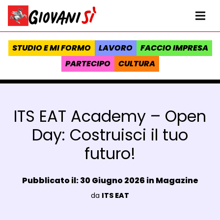
Vai al contenuto
Homepage Giovanisì - Progetto della Regione Toscana
Me
STUDIO E MI FORMO
LAVORO
FACCIO IMPRESA
PARTECIPO
CULTURA
ITS EAT Academy – Open
Day: Costruisci il tuo
futuro!
Data e ora:
Pubblicato il: 30 Giugno 2026 in
Magazine
Luogo:
da
ITS EAT