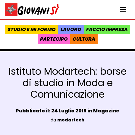
Vai al contenuto
Homepage Giovanisì - Progetto della Regione Toscana
Me
STUDIO E MI FORMO
LAVORO
FACCIO IMPRESA
PARTECIPO
CULTURA
Istituto Modartech: borse
di studio in Moda e
Comunicazione
Data e ora:
Pubblicato il: 24 Luglio 2015 in
Magazine
Luogo:
da
modartech