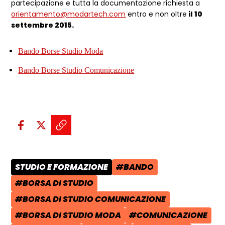
partecipazione e tutta la documentazione richiesta a
orientamento@modartech.com
entro e non oltre
il 10
settembre 2015.
Bando Borse Studio Moda
Bando Borse Studio Comunicazione
Condividi sui social:
Condividi su Facebook - apre una n
Condividi su X - apre una nuova
Copia il link e condividi - a
STUDIO E FORMAZIONE
#BANDO
CATEGORIA POST:
TAG:
#BORSA DI STUDIO
TAG:
#BORSA DI STUDIO COMUNICAZIONE
TAG:
#BORSA DI STUDIO MODA
#COMUNICAZIONE
TAG:
TAG: