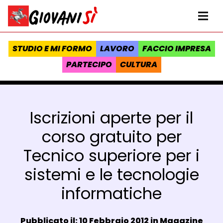
Vai al contenuto
Homepage Giovanisì - Progetto della Regione Toscana
Me
STUDIO E MI FORMO
LAVORO
FACCIO IMPRESA
PARTECIPO
CULTURA
Iscrizioni aperte per il
corso gratuito per
Tecnico superiore per i
sistemi e le tecnologie
informatiche
Data e ora:
Pubblicato il: 10 Febbraio 2012 in
Magazine