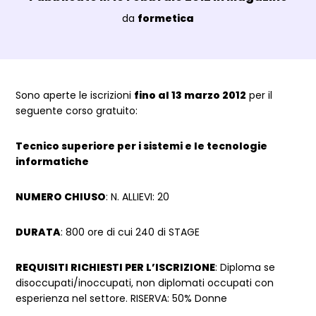
Luogo:
da
formetica
Dettagli Post Magazine
Sono aperte le iscrizioni
fino al 13 marzo 2012
per il
seguente corso gratuito:
Tecnico superiore per i sistemi e le tecnologie
informatiche
NUMERO CHIUSO
: N. ALLIEVI: 20
DURATA
: 800 ore di cui 240 di STAGE
REQUISITI RICHIESTI PER L’ISCRIZIONE
: Diploma se
disoccupati/inoccupati, non diplomati occupati con
esperienza nel settore. RISERVA: 50% Donne