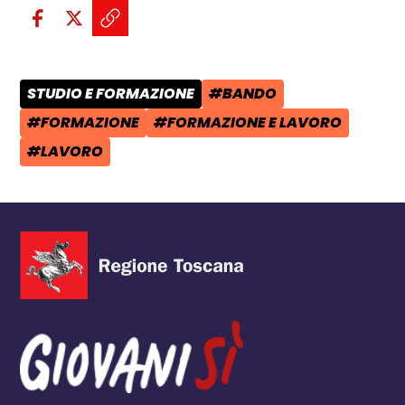
Condividi sui social:
Condividi su Facebook - apre una n
Condividi su X - apre una nuova
Copia il link e condividi - a
STUDIO E FORMAZIONE
#BANDO
CATEGORIA POST:
TAG:
#FORMAZIONE
#FORMAZIONE E LAVORO
TAG:
TAG:
#LAVORO
TAG: