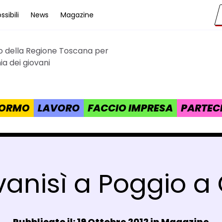
sibili
News
Magazine
to della Regione Toscana per
cana
a dei giovani
 FORMO
LAVORO
FACCIO IMPRESA
PARTEC
vanisì a Poggio a
Data e ora:
Pubblicato il: 19 Ottobre 2012 in
Magazine