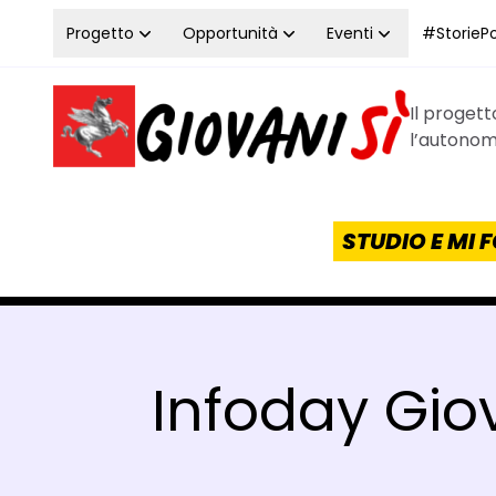
Vai al contenuto
Progetto
Opportunità
Eventi
#StoriePos
Il proget
Homepage Giovanisì - Progetto della Regione Tos
l’autonomi
STUDIO E MI
Infoday Gio