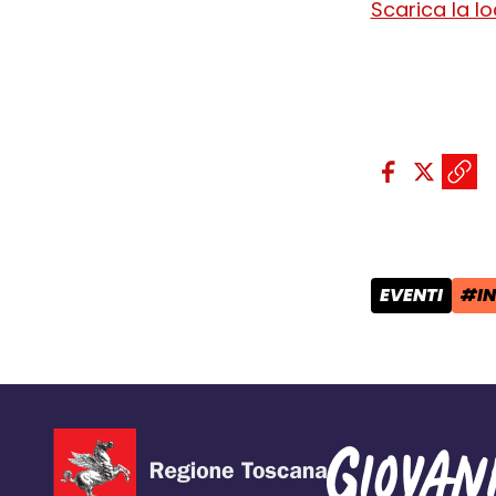
Scarica la l
Condividi sui so
Condivid
Condiv
Copi
EVENTI
#I
CATEGORIA 
TAG