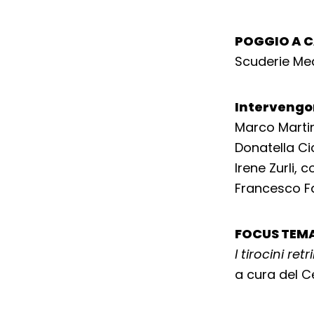
POGGIO A C
Scuderie Med
Intervengo
Marco Martin
Donatella Cic
Irene Zurli,
Francesco Fa
FOCUS TEM
I tirocini re
a cura del C