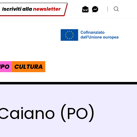
Iscriviti alla
newsletter
Contattaci via
Contattaci 
Cerca n
IPO
CULTURA
 Caiano (PO)