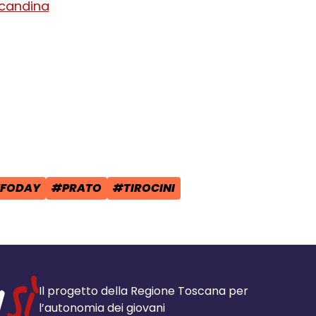
ocandina
cial:
i su Facebook - apre una nuova finest
idi su X - apre una nuova finestra de
a il link e condividi - apre una nuova
NFODAY
#PRATO
#TIROCINI
POST:
:
TAG:
TAG:
Il progetto della Regione Toscana per
l’autonomia dei giovani