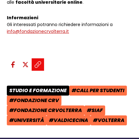
alle
facoltà universitarie online
.
Informazioni
Gli interessati potranno richiedere informazioni a
info@fondazionecrvolterra.it
Condividi sui social:
Condividi su Facebook - apre una n
Condividi su X - apre una nuova
Copia il link e condividi - a
STUDIO E FORMAZIONE
#CALL PER STUDENTI
CATEGORIA POST:
TAG:
#FONDAZIONE CRV
TAG:
#FONDAZIONE CRVOLTERRA
#SIAF
TAG:
TAG:
#UNIVERSITÀ
#VALDICECINA
#VOLTERRA
TAG:
TAG:
TAG: