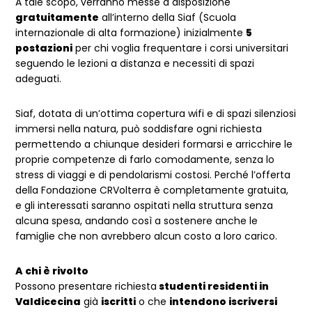
A tale scopo, verranno messe a disposizione
gratuitamente
all’interno della Siaf (Scuola
internazionale di alta formazione) inizialmente
5
postazioni
per chi voglia frequentare i corsi universitari
seguendo le lezioni a distanza e necessiti di spazi
adeguati.
Siaf, dotata di un’ottima copertura wifi e di spazi silenziosi
immersi nella natura, può soddisfare ogni richiesta
permettendo a chiunque desideri formarsi e arricchire le
proprie competenze di farlo comodamente, senza lo
stress di viaggi e di pendolarismi costosi. Perché l’offerta
della Fondazione CRVolterra è completamente gratuita,
e gli interessati saranno ospitati nella struttura senza
alcuna spesa, andando così a sostenere anche le
famiglie che non avrebbero alcun costo a loro carico.
A chi è rivolto
Possono presentare richiesta
studenti residenti in
Valdicecina
già
iscritti
o che
intendono iscriversi