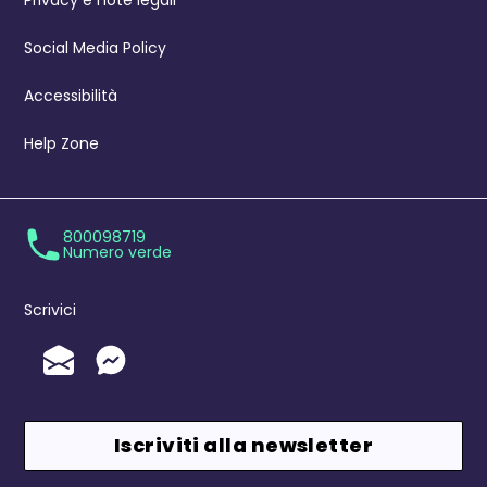
Privacy e note legali
Social Media Policy
Accessibilità
Help Zone
800098719
Numero verde
Scrivici
Invia un'Email
Messenger
Iscriviti alla newsletter