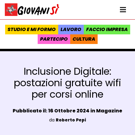
Vai al contenuto
Homepage Giovanisì - Progetto della Regione Toscana
Me
STUDIO E MI FORMO
LAVORO
FACCIO IMPRESA
PARTECIPO
CULTURA
Inclusione Digitale:
postazioni gratuite wifi
per corsi online
Data e ora:
Pubblicato il: 16 Ottobre 2024 in
Magazine
Luogo:
da
Roberto Pepi