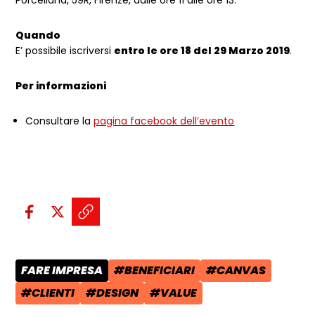
Porcellana, 59R, Firenze, dalle ore 11 alle ore 13.
Quando
E’ possibile iscriversi
entro le ore 18 del 29 Marzo 2019
.
Per informazioni
Consultare la
pagina facebook dell’evento
Condividi sui social:
Condividi su Facebook - apre una n
Condividi su X - apre una nuova
Copia il link e condividi - a
FARE IMPRESA
#BENEFICIARI
#CANVAS
CATEGORIA POST:
TAG:
TAG:
#CLIENTI
#DESIGN
#VALUE
TAG:
TAG:
TAG: