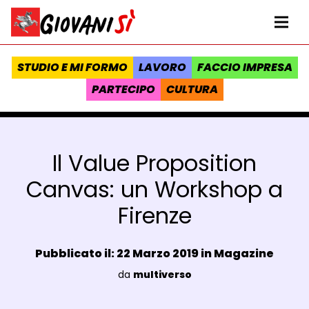
Vai al contenuto
Homepage Giovanisì - Progetto della Regione Toscana
Me
STUDIO E MI FORMO
LAVORO
FACCIO IMPRESA
PARTECIPO
CULTURA
Il Value Proposition
Canvas: un Workshop a
Firenze
Data e ora:
Pubblicato il: 22 Marzo 2019 in
Magazine
Luogo:
da
multiverso