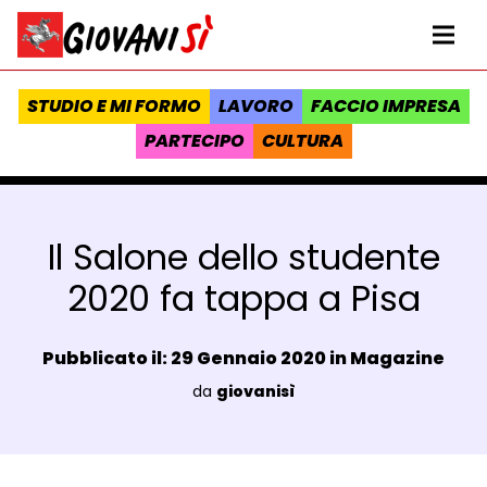
Vai al contenuto
Homepage Giovanisì - Progetto della Regione Toscana
Me
STUDIO E MI FORMO
LAVORO
FACCIO IMPRESA
PARTECIPO
CULTURA
Il Salone dello studente
2020 fa tappa a Pisa
Data e ora:
Pubblicato il: 29 Gennaio 2020 in
Magazine
Luogo:
da
giovanisì