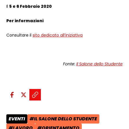
Il
5 e 6 Febbraio 2020
Per informazioni
Consultare il
sito dedicato all’iniziativa
Fonte:
Il Salone dello Studente
Condividi sui social:
Condividi su Facebook - apre una n
Condividi su X - apre una nuova
Copia il link e condividi - a
EVENTI
#IL SALONE DELLO STUDENTE
CATEGORIA POST:
TAG:
#LAVORO
#ORIENTAMENTO