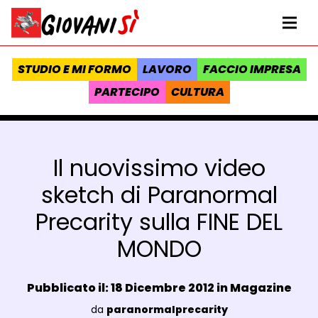
Vai al contenuto
Homepage Giovanisì - Progetto della Regione Toscana
Me
STUDIO E MI FORMO
LAVORO
FACCIO IMPRESA
PARTECIPO
CULTURA
Il nuovissimo video
sketch di Paranormal
Precarity sulla FINE DEL
MONDO
Data e ora:
Pubblicato il: 18 Dicembre 2012 in
Magazine
Luogo:
da
paranormalprecarity