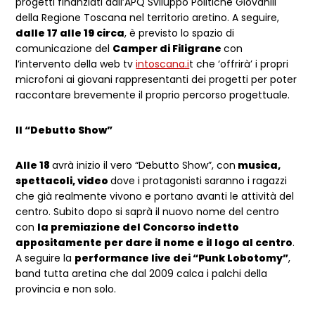
progetti finanziati dall’APQ Sviluppo Politiche Giovanili
della Regione Toscana nel territorio aretino. A seguire,
dalle 17 alle 19 circa
, è previsto lo spazio di
comunicazione del
Camper di Filigrane
con
l’intervento della web tv
intoscana.i
t che ‘offrirà’ i propri
microfoni ai giovani rappresentanti dei progetti per poter
raccontare brevemente il proprio percorso progettuale.
Il “Debutto Show”
Alle 18
avrà inizio il vero “Debutto Show”, con
musica,
spettacoli, video
dove i protagonisti saranno i ragazzi
che già realmente vivono e portano avanti le attività del
centro. Subito dopo si saprà il nuovo nome del centro
con
la premiazione del Concorso indetto
appositamente per dare il nome e il logo al centro
.
A seguire la
performance live dei “Punk Lobotomy”
,
band tutta aretina che dal 2009 calca i palchi della
provincia e non solo.