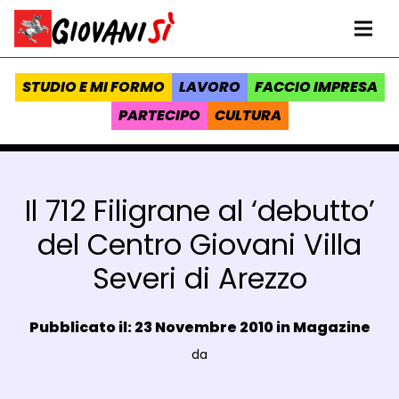
Vai al contenuto
Homepage Giovanisì - Progetto della Regione Toscana
Me
STUDIO E MI FORMO
LAVORO
FACCIO IMPRESA
PARTECIPO
CULTURA
Il 712 Filigrane al ‘debutto’
del Centro Giovani Villa
Severi di Arezzo
Data e ora:
Pubblicato il: 23 Novembre 2010 in
Magazine
Luogo:
da