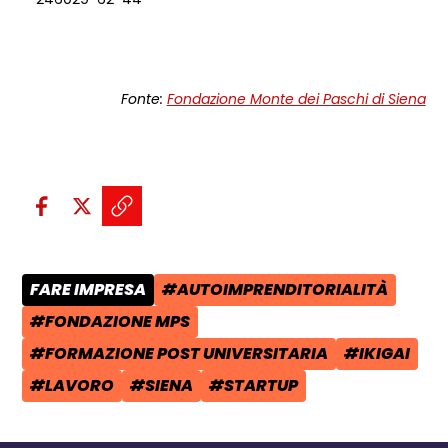
Fonte:
Fondazione Monte dei Paschi di Siena
Condividi sui social:
Condividi su Facebook - apre una n
Condividi su X - apre una nuova
Copia il link e condividi - a
FARE IMPRESA
#AUTOIMPRENDITORIALITÀ
CATEGORIA POST:
TAG:
#FONDAZIONE MPS
TAG:
#FORMAZIONE POST UNIVERSITARIA
#IKIGAI
TAG:
TAG:
#LAVORO
#SIENA
#STARTUP
TAG:
TAG:
TAG: