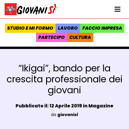
Vai al contenuto
Homepage Giovanisì - Progetto della Regione Toscana
Me
STUDIO E MI FORMO
LAVORO
FACCIO IMPRESA
PARTECIPO
CULTURA
“Ikigai”, bando per la
crescita professionale dei
giovani
Data e ora:
Pubblicato il: 12 Aprile 2019 in
Magazine
Luogo:
da
giovanisì