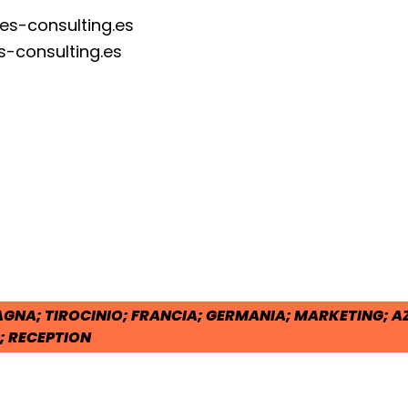
ies-consulting.es
s-consulting.es
cial:
i su Facebook - apre una nuova finest
idi su X - apre una nuova finestra de
a il link e condividi - apre una nuova
POST:
GNA; TIROCINIO; FRANCIA; GERMANIA; MARKETING; A
 RECEPTION