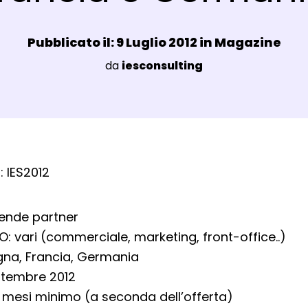
Data e ora:
Pubblicato il: 9 Luglio 2012 in
Magazine
Luogo:
da
iesconsulting
agli Post Magazine
: IES2012
ende partner
: vari (commerciale, marketing, front-office..)
na, Francia, Germania
ettembre 2012
mesi minimo (a seconda dell’offerta)