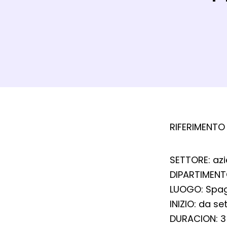
Dett
RIFERIMENTO 
SETTORE: azi
DIPARTIMENTO
LUOGO: Spag
INIZIO: da s
DURACION: 3 