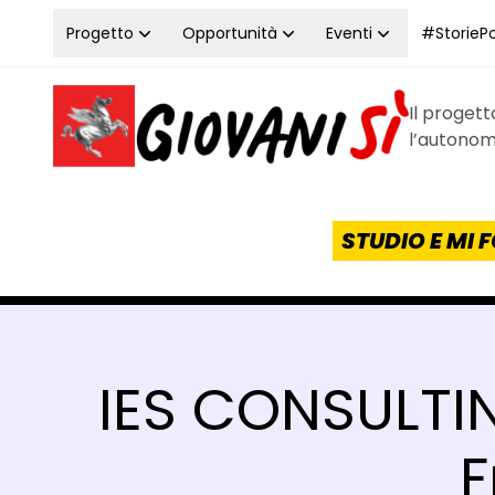
Vai al contenuto
Progetto
Opportunità
Eventi
#StoriePos
Il proget
Homepage Giovanisì - Progetto della Regione Tos
l’autonomi
STUDIO E MI
IES CONSULTIN
F