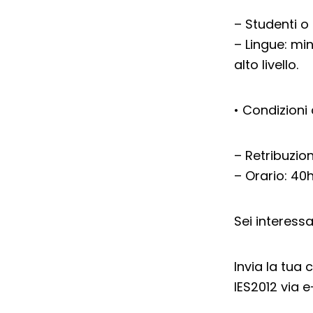
– Studenti o 
– Lingue: m
alto livello.
• Condizioni 
– Retribuzio
– Orario: 40
Sei interess
Invia la tua 
IES2012 via 