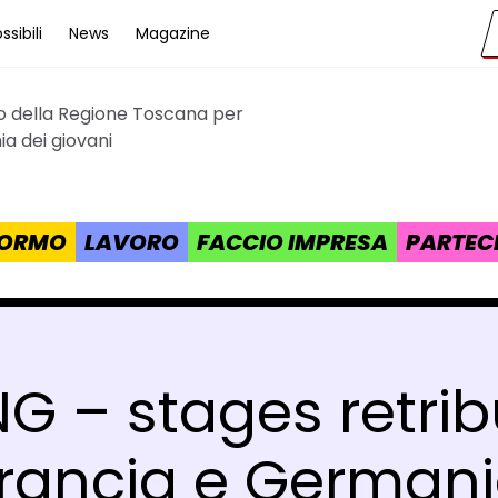
sibili
News
Magazine
to della Regione Toscana per
cana
a dei giovani
 FORMO
LAVORO
FACCIO IMPRESA
PARTEC
G – stages retribu
rancia e German