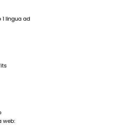
1 lingua ad
its
o
a web: