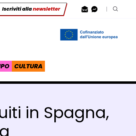
Iscriviti alla
newsletter
Contattaci via
Contattaci 
Cerca n
IPO
CULTURA
iti in Spagna,
ia