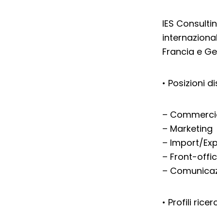
IES Consulti
internazional
Francia e Ge
• Posizioni di
– Commerci
– Marketing
– Import/Exp
– Front-offi
– Comunicaz
• Profili ricer