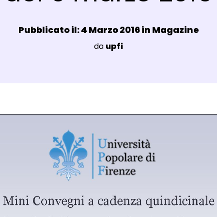
Data e ora:
Pubblicato il: 4 Marzo 2016 in
Magazine
Luogo:
da
upfi
agli Post Magazine