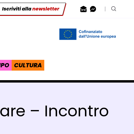
Iscriviti alla
newsletter
Contattaci via
Contattaci 
Cerca n
IPO
CULTURA
lare – Incontro