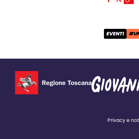
Condivid
Condiv
Copi
EVENTI
#UN
CATEGORIA 
TAG
Privacy e not