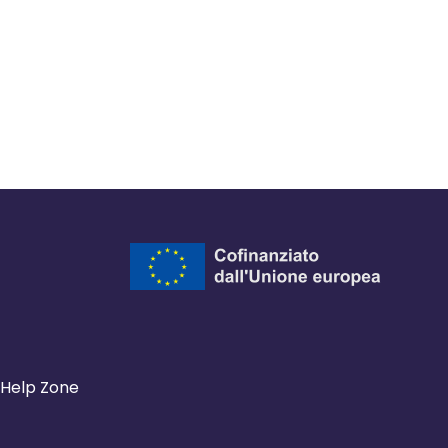
ra del browser
l browser
 finestra del browser
Help Zone