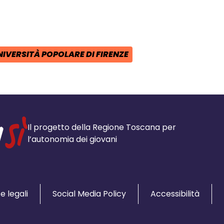
i su Facebook - apre una nuova finest
idi su X - apre una nuova finestra de
a il link e condividi - apre una nuova
IVERSITÀ POPOLARE DI FIRENZE
POST:
:
Il progetto della Regione Toscana per
l’autonomia dei giovani
e legali
Social Media Policy
Accessibilità