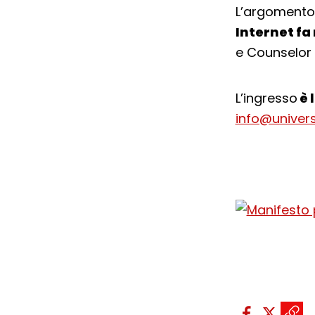
L’argomento 
Internet fa
e Counselor 
L’ingresso
è 
info@univers
Condividi sui so