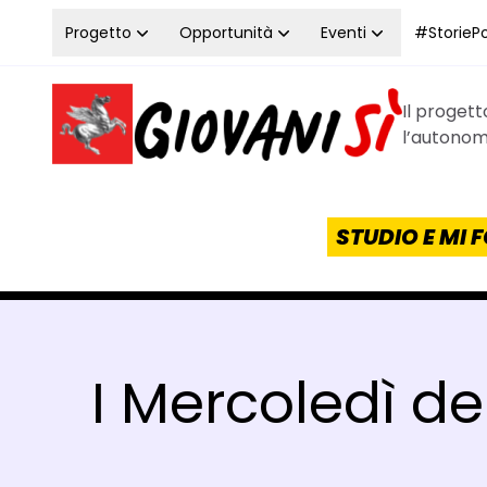
Vai al contenuto
Progetto
Opportunità
Eventi
#StoriePos
Il proget
Homepage Giovanisì - Progetto della Regione Tos
l’autonomi
STUDIO E MI
I Mercoledì de