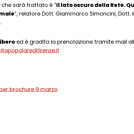
che sarà trattato è “
Il lato oscuro della Rete. 
 male
“, relatore Dott. Giammarco Simoncini, Dott. i
.
libero
ed è gradita la prenotazione tramite mail all’
itapopolaredifirenze.it
cial: