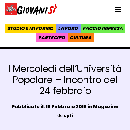
Vai al contenuto
Homepage Giovanisì - Progetto della Regione Toscana
Me
STUDIO E MI FORMO
LAVORO
FACCIO IMPRESA
PARTECIPO
CULTURA
I Mercoledì dell’Università
Popolare – Incontro del
24 febbraio
Data e ora:
Pubblicato il: 18 Febbraio 2016 in
Magazine
Luogo:
da
upfi