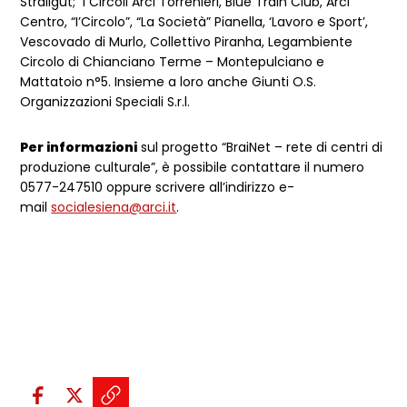
Straligut; i Circoli Arci Torrenieri, Blue Train Club, Arci
Centro, “I’Circolo”, “La Società” Pianella, ‘Lavoro e Sport’,
Vescovado di Murlo, Collettivo Piranha, Legambiente
Circolo di Chianciano Terme – Montepulciano e
Mattatoio n°5. Insieme a loro anche Giunti O.S.
Organizzazioni Speciali S.r.l.
Per informazioni
sul progetto “BraiNet – rete di centri di
produzione culturale”, è possibile contattare il numero
0577-247510 oppure scrivere all’indirizzo e-
mail
socialesiena@arci.it
.
Condividi sui social: