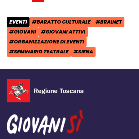
Condividi su Facebook - apre una n
Condividi su X - apre una nuova
Copia il link e condividi - a
EVENTI
#BARATTO CULTURALE
#BRAINET
CATEGORIA POST:
TAG:
TAG:
#GIOVANI
#GIOVANI ATTIVI
TAG:
TAG:
#ORGANIZZAZIONE DI EVENTI
TAG:
#SEMINARIO TEATRALE
#SIENA
TAG:
TAG: