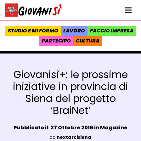
Vai al contenuto
Homepage Giovanisì - Progetto della Regione Toscana
Me
STUDIO E MI FORMO
LAVORO
FACCIO IMPRESA
PARTECIPO
CULTURA
Giovanisì+: le prossime
iniziative in provincia di
Siena del progetto
‘BraiNet’
Data e ora:
Pubblicato il: 27 Ottobre 2016 in
Magazine
Luogo:
da
nextarcisiena