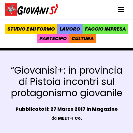
Vai al contenuto
Homepage Giovanisì - Progetto della Regione Toscana
Me
STUDIO E MI FORMO
LAVORO
FACCIO IMPRESA
PARTECIPO
CULTURA
“Giovanisì+: in provincia
di Pistoia incontri sul
protagonismo giovanile
Data e ora:
Pubblicato il: 27 Marzo 2017 in
Magazine
Luogo:
da
MEET-I Co.