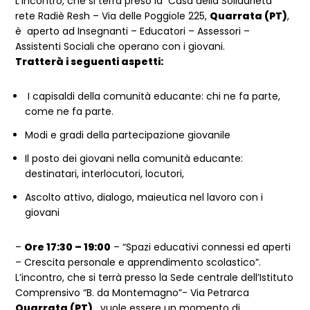
L’incontro, che si terrà preso la Casa della Solidarietà
rete Radiè Resh – Via delle Poggiole 225,
Quarrata (PT)
,
è aperto ad Insegnanti – Educatori – Assessori –
Assistenti Sociali che operano con i giovani.
Tratterà i seguenti aspetti:
I capisaldi della comunità educante: chi ne fa parte,
come ne fa parte.
Modi e gradi della partecipazione giovanile
Il posto dei giovani nella comunità educante:
destinatari, interlocutori, locutori,
Ascolto attivo, dialogo, maieutica nel lavoro con i
giovani
–
Ore 17:30 – 19:00
– “Spazi educativi connessi ed aperti
– Crescita personale e apprendimento scolastico”.
L’incontro, che si terrà presso la Sede centrale dell’Istituto
Comprensivo “B. da Montemagno”- Via Petrarca
Quarrata (PT)
, vuole essere un momento di