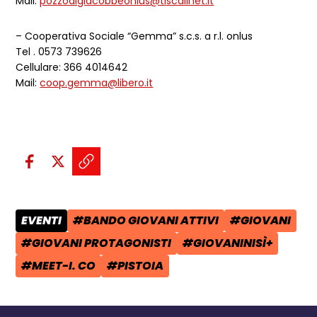
Mail:
pozzodigiacobbeonlus@tiscalinet.it
– Cooperativa Sociale “Gemma” s.c.s. a r.l. onlus
Tel . 0573 739626
Cellulare: 366 4014642
Mail:
coop.gemma@libero.it
Condividi sui social:
Condividi su Facebook - apre una n
Condividi su X - apre una nuova
Copia il link e condividi - a
EVENTI
#BANDO GIOVANI ATTIVI
#GIOVANI
CATEGORIA POST:
TAG:
TAG:
#GIOVANI PROTAGONISTI
#GIOVANINISÌ+
TAG:
TAG:
#MEET-I. CO
#PISTOIA
TAG:
TAG: