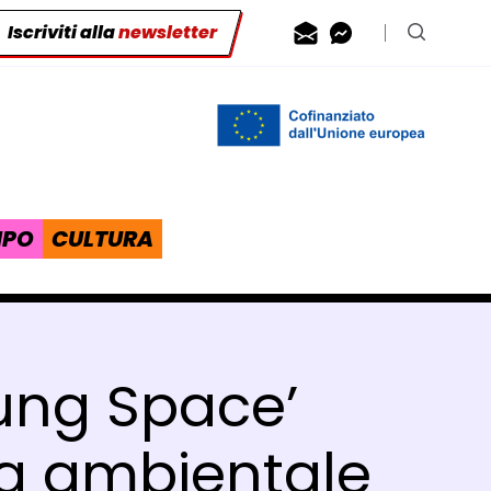
Iscriviti alla
newsletter
Contattaci via
Contattaci 
Cerca n
IPO
CULTURA
Young Space’
ing ambientale