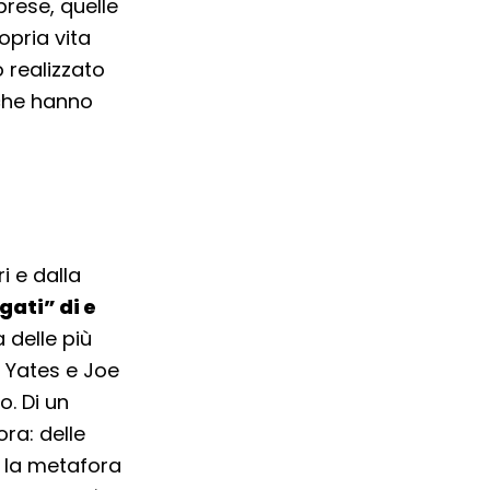
prese, quelle
opria vita
 realizzato
 che hanno
i e dalla
gati” di e
 delle più
 Yates e Joe
o. Di un
ra: delle
a la metafora