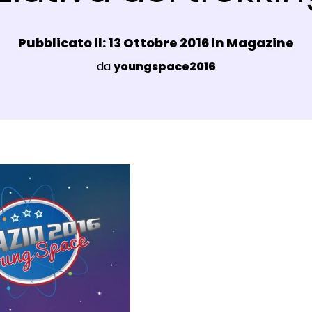
Data e ora:
Pubblicato il: 13 Ottobre 2016 in
Magazine
Luogo:
da
youngspace2016
agli Post Magazine