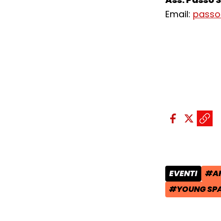
Email:
passo
Condividi sui so
Condivid
Condiv
Copi
EVENTI
#A
CATEGORIA 
TAG
#YOUNG SPAC
TAG: