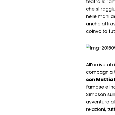
teatrale: l’a
che si raggiu
nelle mani d
anche attrav
coinvolto tut
All’arrivo al
compagnia te
con Mattia 
famose e inc
Simpson sulle
avventura al
relazioni, t