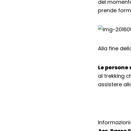
del momento i
prende forma,
Alla fine del
Le persone c
al trekking 
assistere all
Informazioni
Ass. Passo S