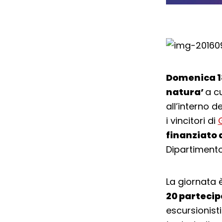
Domenica 1
natura’
a cu
all’interno d
i vincitori di
finanziato 
Dipartimento 
La giornata 
20 partecip
escursionist