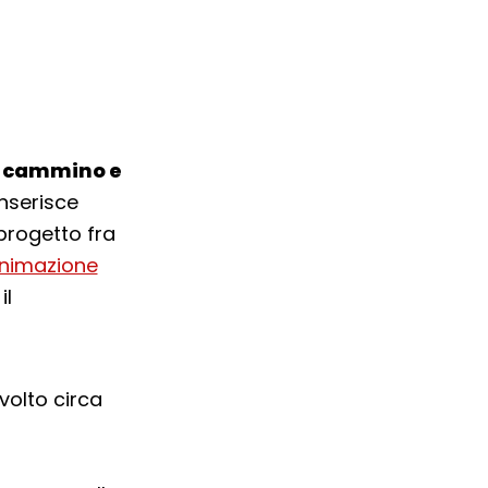
o cammino e
inserisce
 progetto fra
animazione
il
volto circa