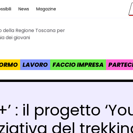
sibili
News
Magazine
to della Regione Toscana per
cana
a dei giovani
 FORMO
LAVORO
FACCIO IMPRESA
PARTEC
+’ : il progetto ‘
iziativa del trekk