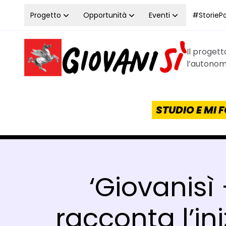
Vai al contenuto
Progetto
Opportunità
Eventi
#StoriePos
Il proget
Homepage Giovanisì - Progetto della Regione Tos
l’autonomi
STUDIO E MI
‘Giovanisì 
racconta l’in