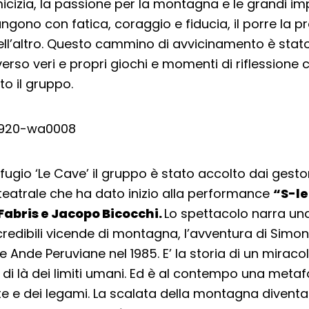
micizia, la passione per la montagna e le grandi im
ngono con fatica, coraggio e fiducia, il porre la pr
ell’altro. Questo cammino di avvicinamento è stato
erso veri e propri giochi e momenti di riflessione
to il gruppo.
 rifugio ‘Le Cave’ il gruppo è stato accolto dai gestor
atrale che ha dato inizio alla performance
“S-le
Fabris e Jacopo Bicocchi.
Lo spettacolo narra una
redibili vicende di montagna, l’avventura di Simon
 Ande Peruviane nel 1985. E’ la storia di un miracol
 di là dei limiti umani. Ed è al contempo una metafo
utte e dei legami. La scalata della montagna divent