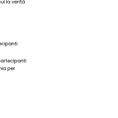
ui la verità
ecipanti.
artecipanti
mia per