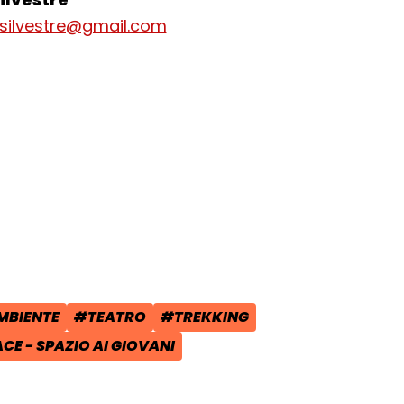
silvestre@gmail.com
cial:
i su Facebook - apre una nuova finest
idi su X - apre una nuova finestra de
a il link e condividi - apre una nuova
MBIENTE
#TEATRO
#TREKKING
POST:
:
TAG:
TAG:
E - SPAZIO AI GIOVANI