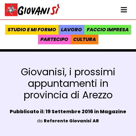
Vai al contenuto
Homepage Giovanisì - Progetto della Regione Toscana
Me
STUDIO E MI FORMO
LAVORO
FACCIO IMPRESA
PARTECIPO
CULTURA
Giovanisì, i prossimi
appuntamenti in
provincia di Arezzo
Data e ora:
Pubblicato il: 19 Settembre 2016 in
Magazine
Luogo:
da
Referente Giovanisì AR