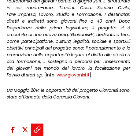
l’autonomia dei giovani partito a giugno 2011. E’ strutturato
in sei macro-aree: Tirocini, Casa, Servizio Civile,
Fare Impresa, Lavoro, Studio e Formazione. I destinatari
diretti e indiretti sono giovani fino a 40 anni. Dopo
l’esperienza della prima legislatura, il progetto si è
arricchito di una nuova area, ‘Giovanisì+’, dedicata a temi
come partecipazione, cultura, legalità, sociale e sport.Gli
obiettivi principali del progetto sono: il potenziamento e la
promozione delle opportunità legate al diritto allo studio e
alla formazione, il sostegno a percorsi per l’inserimento
dei giovani nel mondo del lavoro, la facilitazione per
l’avvio di start up.
[info:
www.giovanisi.it
]
Da Maggio 2014 le opportunità del progetto Giovanisì sono
state affiancate dalla Garanzia Giovani.
Condividi sui social:
Condividi su Facebook - apre una n
Condividi su X - apre una nuova
Copia il link e condividi - a