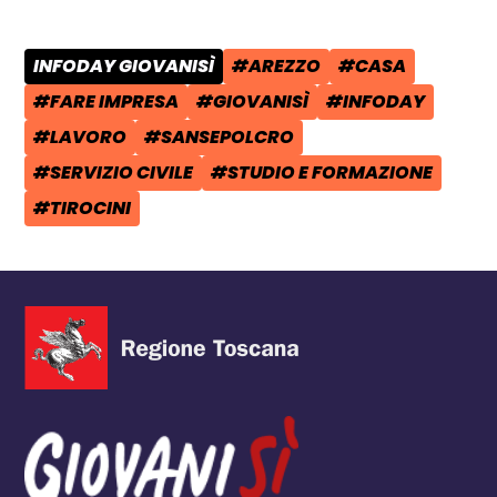
INFODAY GIOVANISÌ
#AREZZO
#CASA
CATEGORIA POST:
TAG:
TAG:
#FARE IMPRESA
#GIOVANISÌ
#INFODAY
TAG:
TAG:
TAG:
#LAVORO
#SANSEPOLCRO
TAG:
TAG:
#SERVIZIO CIVILE
#STUDIO E FORMAZIONE
TAG:
TAG:
#TIROCINI
TAG: