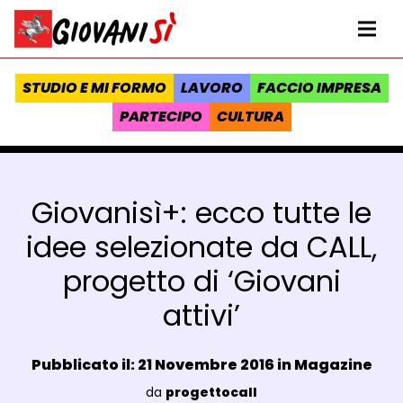
Vai al contenuto
Homepage Giovanisì - Progetto della Regione Toscana
Me
STUDIO E MI FORMO
LAVORO
FACCIO IMPRESA
PARTECIPO
CULTURA
Giovanisì+: ecco tutte le
idee selezionate da CALL,
progetto di ‘Giovani
attivi’
Data e ora:
Pubblicato il: 21 Novembre 2016 in
Magazine
Luogo:
da
progettocall