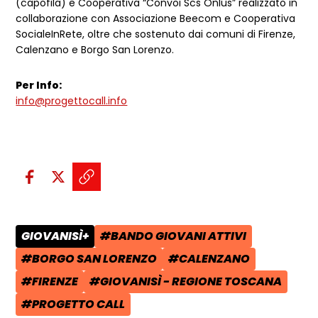
(capofila) e Cooperativa “Convoi Scs Onlus” realizzato in
collaborazione con Associazione Beecom e Cooperativa
SocialeInRete, oltre che sostenuto dai comuni di Firenze,
Calenzano e Borgo San Lorenzo.
Per Info:
info@progettocall.info
Condividi sui social:
Condividi su Facebook - apre una n
Condividi su X - apre una nuova
Copia il link e condividi - a
GIOVANISÌ+
#BANDO GIOVANI ATTIVI
CATEGORIA POST:
TAG:
#BORGO SAN LORENZO
#CALENZANO
TAG:
TAG:
#FIRENZE
#GIOVANISÌ - REGIONE TOSCANA
TAG:
TAG:
#PROGETTO CALL
TAG: