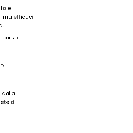
rto e
i ma efficaci
a.
ercorso
to
o dalla
ete di