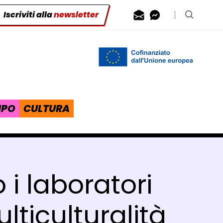
Iscriviti alla
newsletter
Contattaci via
Contattaci 
Cerca n
IPO
CULTURA
 i laboratori
lticulturalità