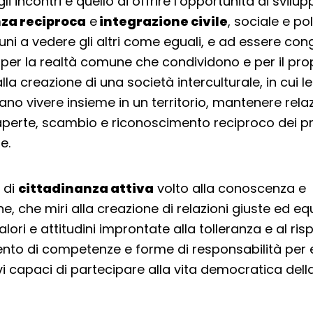
li incontri è quello di offrire l’opportunità di svil
za reciproca
e
integrazione civile
, sociale e pol
 uni a vedere gli altri come eguali, e ad essere c
 per la realtà comune che condividono e per il prop
lla creazione di una società interculturale, in cui le
no vivere insieme in un territorio, mantenere relaz
aperte, scambio e riconoscimento reciproco dei pro
e.
 di
cittadinanza attiva
volto alla conoscenza e
 che miri alla creazione di relazioni giuste ed equ
alori e attitudini improntate alla tolleranza e al risp
nto di competenze e forme di responsabilità per 
ivi capaci di partecipare alla vita democratica dell