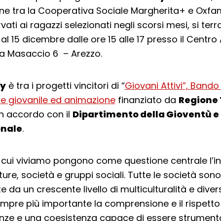
ne tra la Cooperativa Sociale Margherita+ e Oxfam I
rvati ai ragazzi selezionati negli scorsi mesi, si terra
al 15 dicembre dalle ore 15 alle 17 presso il Centro
via Masaccio 6 – Arezzo.
ry
è tra i progetti vincitori di “
Giovani Attivi”, Bando 
e giovanile ed animazione
finanziato da
Regione 
 in accordo con il
Dipartimento della Gioventù e 
onale
.
n cui viviamo pongono come questione centrale l’i
ture, società e gruppi sociali. Tutte le società sono
e da un crescente livello di multiculturalità e diver
pre più importante la comprensione e il rispetto de
nze e una coesistenza capace di essere strument