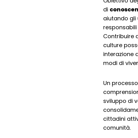
Obiettivo deg
di
conoscen
aiutando gli
responsabili
Contribuire a
culture possa
interazione 
modi di viver
Un processo
comprensione,
sviluppo di v
consolidame
cittadini att
comunità.