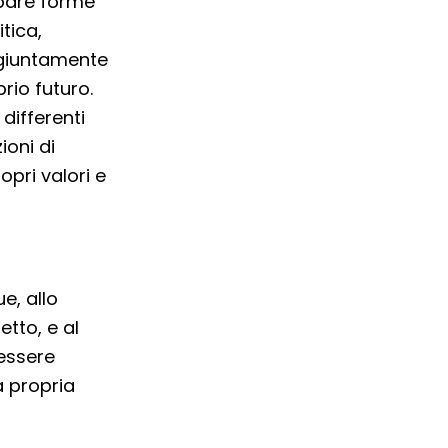
uppare forme
itica,
ongiuntamente
rio futuro.
 differenti
ioni di
pri valori e
e, allo
etto, e al
essere
a propria