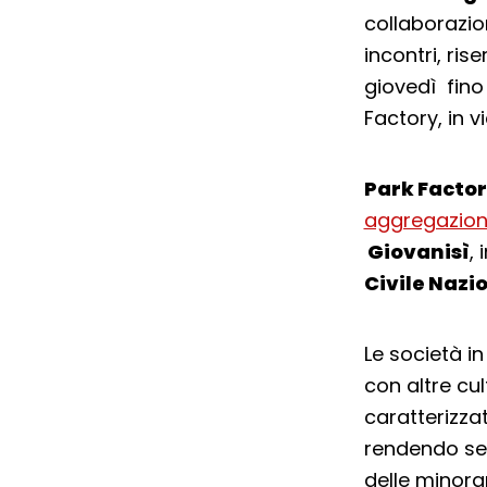
collaborazio
incontri, rise
giovedì fino 
Factory, in 
Park Facto
aggregazion
Giovanisì
,
Civile Nazi
Le società i
con altre cul
caratterizzat
rendendo sem
delle minora