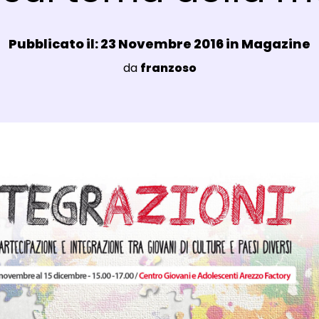
Data e ora:
Pubblicato il: 23 Novembre 2016 in
Magazine
Luogo:
da
franzoso
agli Post Magazine