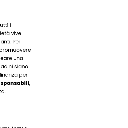
tti i
cietà vive
anti. Per
o promuovere
reare una
ttadini siano
dinanza per
responsabili
,
za.