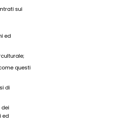
ntrati sui
ni ed
culturale;
e come questi
si di
 dei
i ed