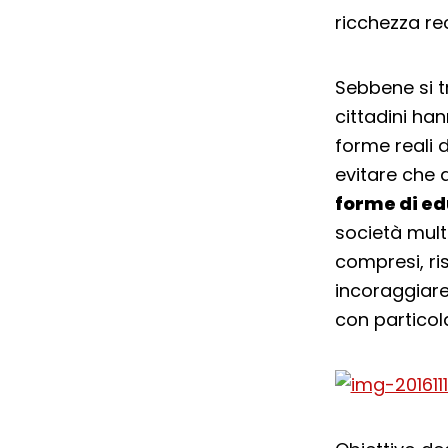
ricchezza re
Sebbene si tr
cittadini han
forme reali d
evitare che 
forme di ed
società multi-
compresi, ri
incoraggiare
con particola