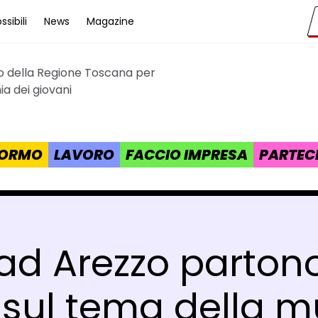
sibili
News
Magazine
to della Regione Toscana per
cana
a dei giovani
 FORMO
LAVORO
FACCIO IMPRESA
PARTEC
ad Arezzo partono
’ sul tema della mu