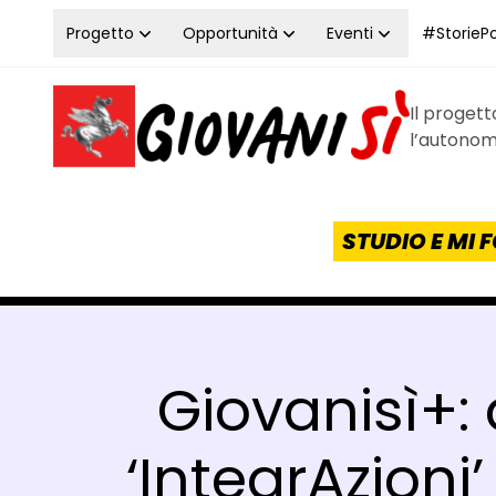
Vai al contenuto
Progetto
Opportunità
Eventi
#StoriePos
Il proget
Homepage Giovanisì - Progetto della Regione Tos
l’autonomi
STUDIO E MI
Giovanisì+: 
‘IntegrAzioni