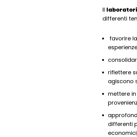
Il
laboratori
differenti te
favorire l
esperienze,
consolidar
riflettere 
agiscono s
mettere in 
provenienza
approfondire
differenti 
economici