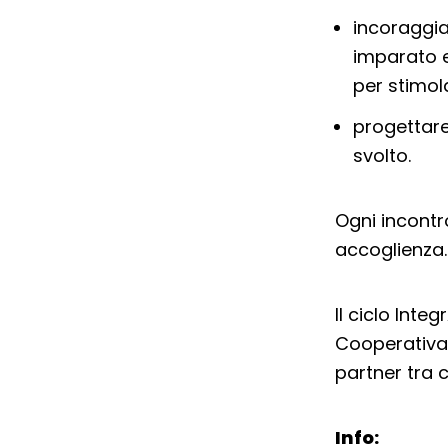
incoraggia
imparato e
per stimol
progettare
svolto.
Ogni incontr
accoglienza.
Il ciclo Inte
Cooperativa 
partner tra c
Info: