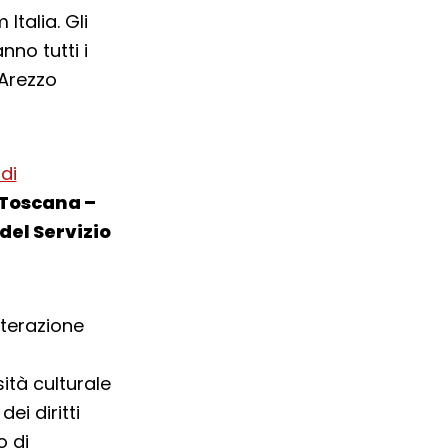
talia. Gli
nno tutti i
 Arezzo
di
Toscana –
del Servizio
nterazione
sità culturale
i diritti
o di