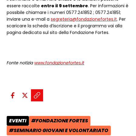
essere raccolte
entro il 9 settembre
. Per informazioni è
possibile chiamare i numeri 0577.241852 ; 0577.241851;
inviare una e-mail a
segreteria@fondazionefortes.it
. Per
scaricare la scheda d’iscrizione e il programma vai alla
pagina dedicata sul sito della Fondazione Fortes.
Fonte notizia
www.fondazionefortes.it
Condividi sui social:
Condividi su Facebook - apre una n
Condividi su X - apre una nuova
Copia il link e condividi - a
EVENTI
#FONDAZIONE FORTES
CATEGORIA POST:
TAG:
#SEMINARIO GIOVANI E VOLONTARIATO
TAG: