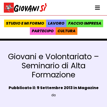
Vai al contenuto
Homepage Giovanisì - Progetto della Regione Toscana
Me
STUDIO E MI FORMO
LAVORO
FACCIO IMPRESA
PARTECIPO
CULTURA
Giovani e Volontariato –
Seminario di Alta
Formazione
Data e ora:
Pubblicato il: 9 Settembre 2013 in
Magazine
Luogo:
da