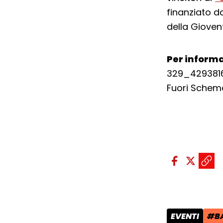
finanziato d
della Giovent
Per informa
329_429381
Fuori Schem
Condividi sui so
Condivid
Condiv
Copi
EVENTI
#BA
CATEGORIA 
TAG