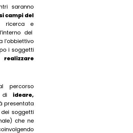
ntri saranno
si campi del
, ricerca e
l’interno del
ha l’obbiettivo
po i soggetti
di
realizzare
l percorso
à di
ideare,
à presentata
dei soggetti
nale) che ne
 coinvolgendo