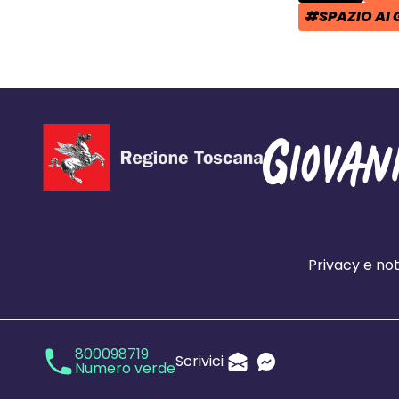
#SPAZIO AI 
TAG:
Privacy e not
800098719
Scrivici
Numero verde
Invia un'Email
Messenger