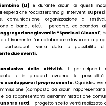
iombino (LI)
e durante alcuni di questi inco
i esperti che focalizzeranno gli interventi su
preci
. comunicazione, organizzazione di festival
one a bandi, etc). Il percorso, collocandosi al
 aggregazione giovanile “Spazio ai Giovani
”, 
re attivamente, far collaborare e lavorare in grup
Ai partecipantii verrà data la possibilità 
nte due eventi.
onclusivo delle attività.
I partecipanti a
rmente o in gruppo) avranno la possibilit
e e sviluppare il proprio evento.
Ogni idea verr
mmissione (composta da alcuni rappresentanti 
 e da rappresentanti dell’amministrazione comu
uno tra tutti
. Il progetto scelto verrà realizzato