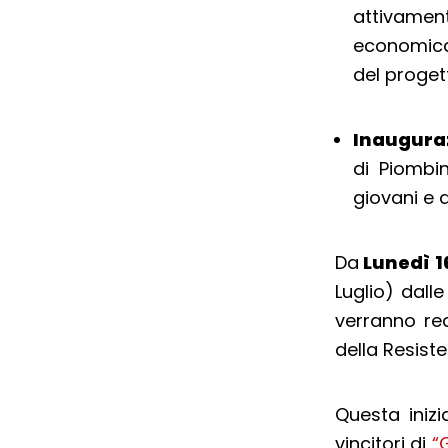
attivame
economica
del proget
Inauguraz
di Piombi
giovani e 
Da
Lunedì 1
Luglio) dalle
verranno rea
della Resist
Questa iniz
vincitori di
“