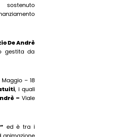
 sostenuto
inanziamento
zio De Andrè
o gestita da
6 Maggio – 18
atuiti
, i quali
Andrè –
Viale
i”
ed è tra i
 animazione