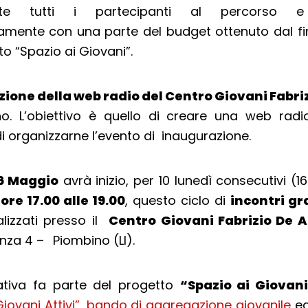
nte tutti i partecipanti al percorso e
mente con una parte del budget ottenuto dal f
to “Spazio ai Giovani”.
ione della web radio del Centro Giovani Fabri
no. L’obiettivo è quello di creare una web radi
di organizzarne l’evento di inaugurazione.
6 Maggio
avrà inizio, per 10 lunedì consecutivi (1
ore 17.00 alle 19.00
, questo ciclo di
incontri gr
lizzati presso il
Centro Giovani Fabrizio De 
enza 4 –
Piombino (LI).
iativa fa parte del progetto
“Spazio ai Giovan
Giovani Attivi”, bando di aggregazione giovanile
ed