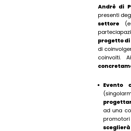
Andrè di P
presenti degl
settore
(es
parteciapazi
progetto di
di coinvolge
coinvolti. 
concretame
Evento c
(singola
progettar
ad una co
promotori
sceglierà 