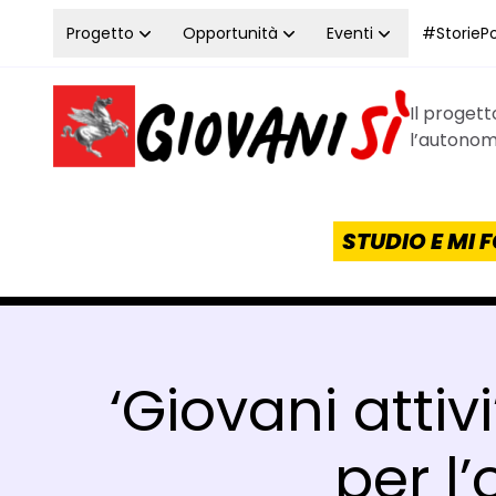
Vai al contenuto
Progetto
Opportunità
Eventi
#StoriePos
Il proget
Homepage Giovanisì - Progetto della Regione Tos
l’autonomi
STUDIO E MI
‘Giovani attiv
per l