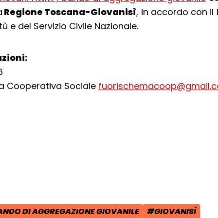
a
Regione Toscana-Giovanisì
, in accord
o con il
ù e del Servizio Civile Nazionale.
zioni:
6
a Cooperativa Sociale
fuorischemacoop@gmail.
cial:
i su Facebook - apre una nuova finest
idi su X - apre una nuova finestra de
a il link e condividi - apre una nuova
NDO DI AGGREGAZIONE GIOVANILE
#GIOVANISÌ
POST:
:
TAG: