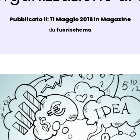
Data e ora:
Pubblicato il: 11 Maggio 2016 in
Magazine
Luogo:
da
fuorischema
agli Post Magazine