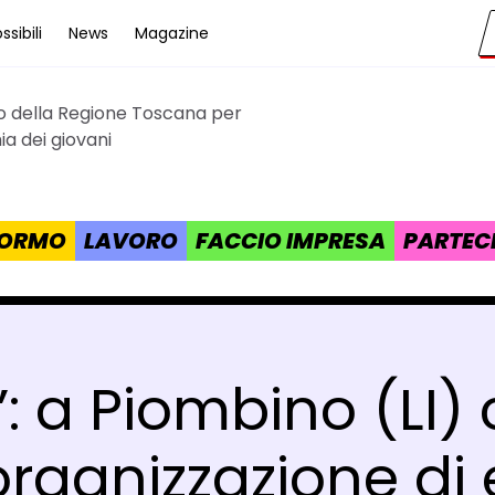
sibili
News
Magazine
to della Regione Toscana per
cana
a dei giovani
 FORMO
LAVORO
FACCIO IMPRESA
PARTEC
i’: a Piombino (LI)
’organizzazione di 