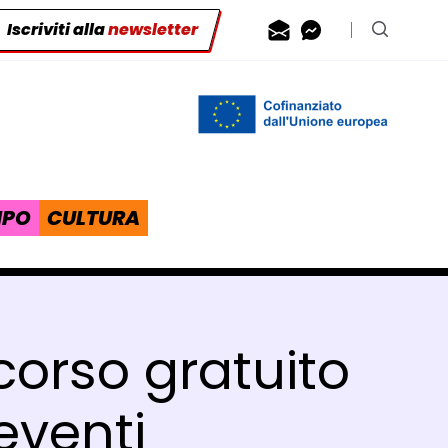
Iscriviti alla
newsletter
Contattaci via
Contattaci 
Cerca n
IPO
CULTURA
 corso gratuito
eventi