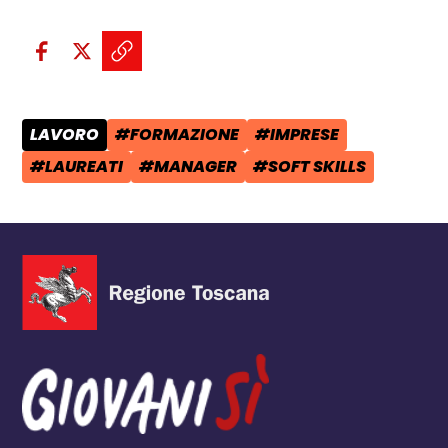
Condividi sui social:
Condividi su Facebook - apre una n
Condividi su X - apre una nuova
Copia il link e condividi - a
LAVORO
#FORMAZIONE
#IMPRESE
CATEGORIA POST:
TAG:
TAG:
#LAUREATI
#MANAGER
#SOFT SKILLS
TAG:
TAG:
TAG: