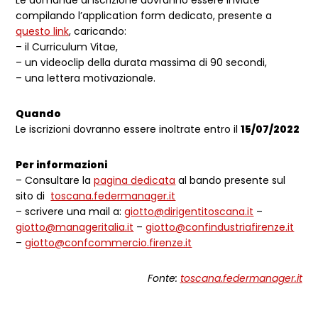
Le domande di iscrizione dovranno essere inviate
compilando l’application form dedicato, presente a
questo link
, caricando:
– il Curriculum Vitae,
– un videoclip della durata massima di 90 secondi,
– una lettera motivazionale.
Quando
Le iscrizioni dovranno essere inoltrate entro il
15/07/2022
Per informazioni
– Consultare la
pagina dedicata
al bando presente sul
sito di
toscana.federmanager.it
– scrivere una mail a:
giotto@dirigentitoscana.it
–
giotto@manageritalia.it
–
giotto@confindustriafirenze.it
–
giotto@confcommercio.firenze.it
Fonte:
toscana.federmanager.it