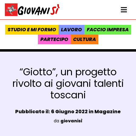
Vai al contenuto
Homepage Giovanisì - Progetto della Regione Toscana
Me
STUDIO E MI FORMO
LAVORO
FACCIO IMPRESA
PARTECIPO
CULTURA
“Giotto”, un progetto
rivolto ai giovani talenti
toscani
Data e ora:
Pubblicato il: 6 Giugno 2022 in
Magazine
Luogo:
da
giovanisì