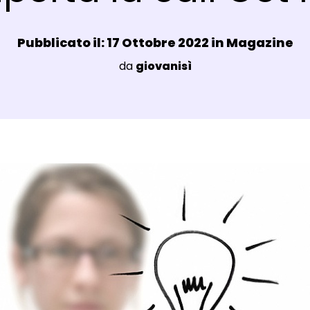
Data e ora:
Pubblicato il: 17 Ottobre 2022 in
Magazine
Luogo:
da
giovanisì
agli Post Magazine