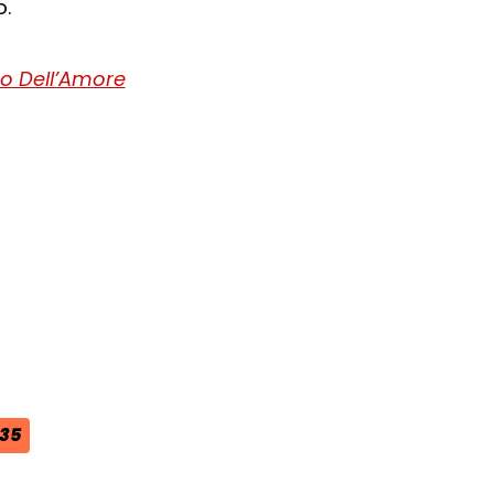
o.
o Dell’Amore
ra del browser
l browser
 finestra del browser
35