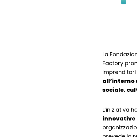
La Fondazion
Factory pr
imprenditori
all’interno
sociale, cu
L’iniziativa h
innovative
organizzazion
prevede la r