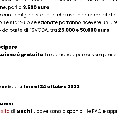
ne, pari a
3.500 euro
.
con le migliori start-up che avranno completato i
o. Le start-up selezionate potranno ricevere un ult
 da parte di FSVGDA, tra
25.000 e 50.000 euro
.
cipare
azione è gratuita
. La domanda può essere prese
 candidarsi
fino al 24 ottobre 2022
.
zioni
sito
di
Get it!
, dove sono disponibili le FAQ e ap