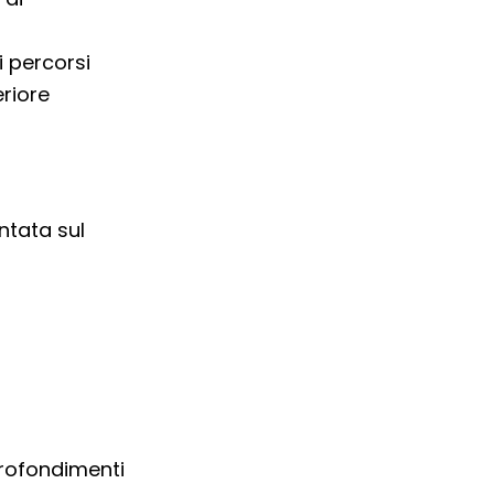
 percorsi
eriore
ntata sul
profondimenti