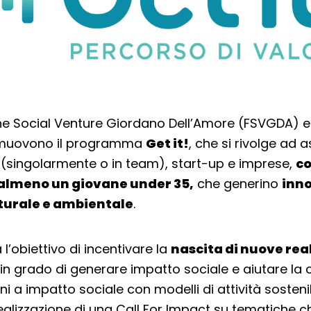
e Social Venture Giordano Dell’Amore (FSVGDA) e
omuovono il programma
Get it!
, che si rivolge ad a
 (singolarmente o in team), start-up e imprese,
c
 almeno un giovane under 35,
che generino
inn
lturale e ambientale
.
a l’obiettivo di incentivare la
nascita di nuove rea
in grado di generare impatto sociale e aiutare la c
i a impatto sociale con modelli di attività sostenibi
ealizzazione di una Call For Impact su tematiche c