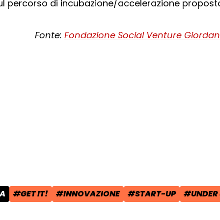
 sul percorso di incubazione/accelerazione propost
Fonte:
Fondazione Social Venture Giordan
cial:
i su Facebook - apre una nuova finest
idi su X - apre una nuova finestra de
a il link e condividi - apre una nuova
SA
#GET IT!
#INNOVAZIONE
#START-UP
#UNDER 
POST:
TAG:
TAG:
TAG:
TAG: