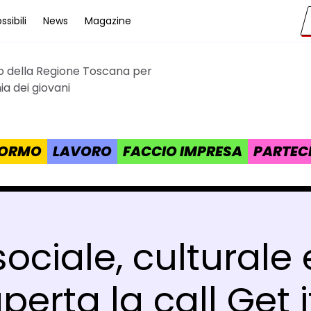
sibili
News
Magazine
to della Regione Toscana per
cana
a dei giovani
 FORMO
LAVORO
FACCIO IMPRESA
PARTEC
ociale, culturale
perta la call Get i