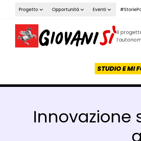
Vai al contenuto
Progetto
Opportunità
Eventi
#StoriePos
Il proget
Homepage Giovanisì - Progetto della Regione Tos
l’autonomi
STUDIO E MI
Innovazione s
a