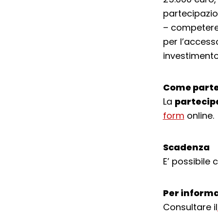
partecipazio
– competere 
per l’access
investimento
Come parte
La
partecip
form
online.
Scadenza
E’ possibile
Per informa
Consultare il