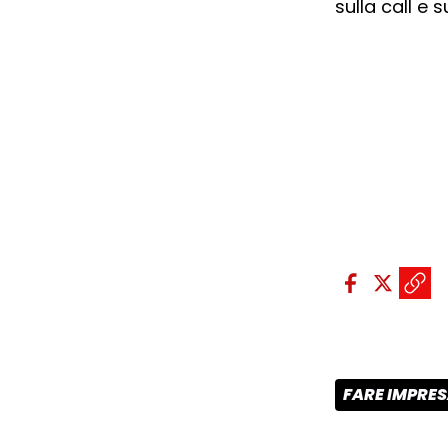
sulla call e
Condividi sui so
Condivid
Condiv
Copi
FARE IMPRE
CATEGORIA 