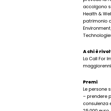
accolgono sfi
Health & Wel
patrimonio c
Environment/
Technologies
A chi è rivo
La Call For 
maggiorenni
Premi
Le persone s
– prendere 
consulenza e
25.000 euro,