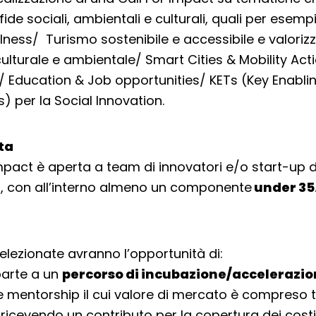
de sociali, ambientali e culturali, quali per esemp
lness/ Turismo sostenibile e accessibile e valoriz
ulturale e ambientale/ Smart Cities & Mobility Act
 Education & Job opportunities/ KETs (Key Enabli
) per la Social Innovation.
lta
Impact è aperta a team di innovatori e/o start-up d
, con all’interno almeno un componente
under 35
elezionate avranno l’opportunità di:
parte a un
percorso di incubazione/accelerazio
 mentorship il cui valore di mercato è compreso t
 ricevendo un contributo per la copertura dei costi