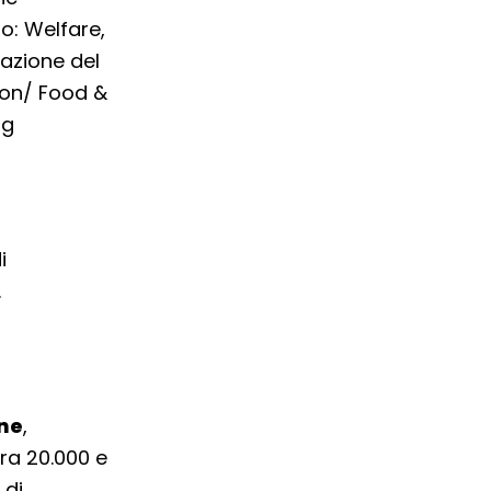
io: Welfare,
zazione del
ion/ Food &
ng
i
.
ne
,
ra 20.000 e
 di