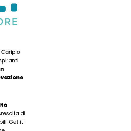
 Cariplo
spiranti
on
ovazione
ltà
rescita di
li. Get it!
he