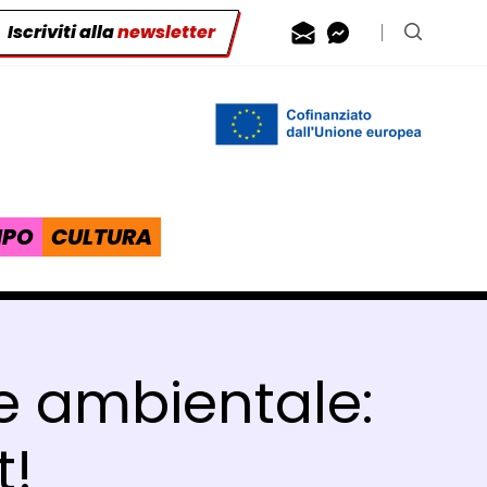
Iscriviti alla
newsletter
Contattaci via
Contattaci 
Cerca n
IPO
CULTURA
 e ambientale:
t!