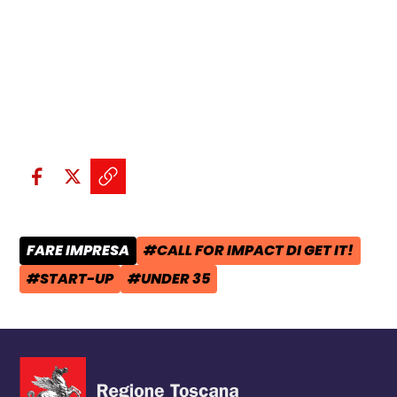
Condividi sui social:
Condividi su Facebook - apre una n
Condividi su X - apre una nuova
Copia il link e condividi - a
FARE IMPRESA
#CALL FOR IMPACT DI GET IT!
CATEGORIA POST:
TAG:
#START-UP
#UNDER 35
TAG:
TAG: