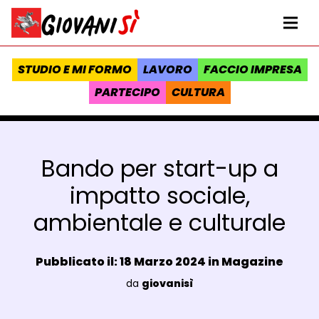
Vai al contenuto
Homepage Giovanisì - Progetto della Regione Toscana
Me
STUDIO E MI FORMO
LAVORO
FACCIO IMPRESA
PARTECIPO
CULTURA
Bando per start-up a
impatto sociale,
ambientale e culturale
Data e ora:
Pubblicato il: 18 Marzo 2024 in
Magazine
Luogo:
da
giovanisì