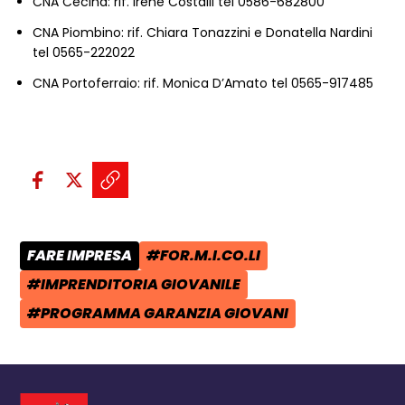
CNA Cecina: rif. Irene Costalli tel 0586-682800
CNA Piombino: rif. Chiara Tonazzini e Donatella Nardini
tel 0565-222022
CNA Portoferraio: rif. Monica D’Amato tel 0565-917485
Condividi sui social:
Condividi su Facebook - apre una n
Condividi su X - apre una nuova
Copia il link e condividi - a
FARE IMPRESA
#FOR.M.I.CO.LI
CATEGORIA POST:
TAG:
#IMPRENDITORIA GIOVANILE
TAG:
#PROGRAMMA GARANZIA GIOVANI
TAG: