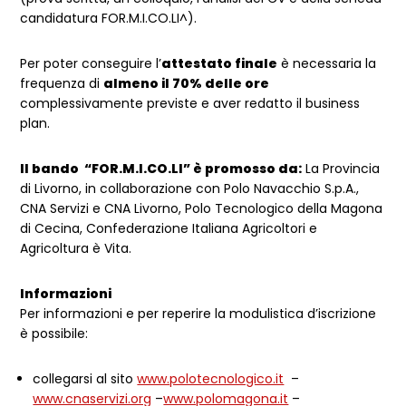
candidatura FOR.M.I.CO.LI^).
Per poter conseguire l’
attestato finale
è necessaria la
frequenza di
almeno il 70% delle ore
complessivamente previste e aver redatto il business
plan.
Il bando “FOR.M.I.CO.LI” è promosso da:
La Provincia
di Livorno, in collaborazione con Polo Navacchio S.p.A.,
CNA Servizi e CNA Livorno, Polo Tecnologico della Magona
di Cecina, Confederazione Italiana Agricoltori e
Agricoltura è Vita.
Informazioni
Per informazioni e per reperire la modulistica d’iscrizione
è possibile:
collegarsi al sito
www.polotecnologico.it
–
www.cnaservizi.org
–
www.polomagona.it
–