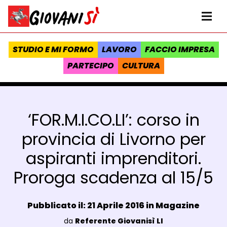
Vai al contenuto
Homepage Giovanisì - Progetto della Regione Toscana
Me
STUDIO E MI FORMO
LAVORO
FACCIO IMPRESA
PARTECIPO
CULTURA
‘FOR.M.I.CO.LI’: corso in
provincia di Livorno per
aspiranti imprenditori.
Proroga scadenza al 15/5
Data e ora:
Pubblicato il: 21 Aprile 2016 in
Magazine
Luogo:
da
Referente Giovanisì LI