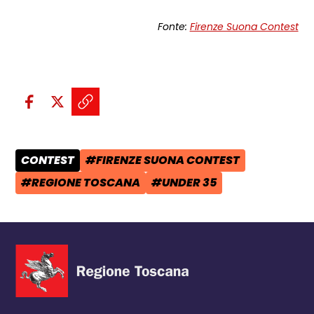
Fonte:
Firenze Suona Contest
Condividi sui social:
Condividi su Facebook - apre una n
Condividi su X - apre una nuova
Copia il link e condividi - a
CONTEST
#FIRENZE SUONA CONTEST
CATEGORIA POST:
TAG:
#REGIONE TOSCANA
#UNDER 35
TAG:
TAG: