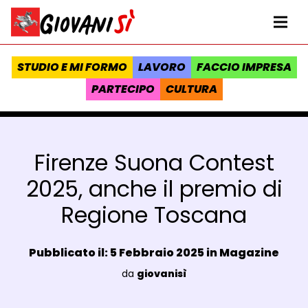
Vai al contenuto
Homepage Giovanisì - Progetto della Regione Toscana
Me
STUDIO E MI FORMO
LAVORO
FACCIO IMPRESA
PARTECIPO
CULTURA
Firenze Suona Contest
2025, anche il premio di
Regione Toscana
Data e ora:
Pubblicato il: 5 Febbraio 2025 in
Magazine
Luogo:
da
giovanisì