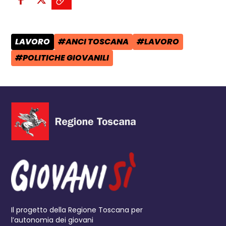
Condividi su Facebook - apre una n
Condividi su X - apre una nuova
Copia il link e condividi - a
LAVORO
#ANCI TOSCANA
#LAVORO
CATEGORIA POST:
TAG:
TAG:
#POLITICHE GIOVANILI
TAG:
Il progetto della Regione Toscana per
l’autonomia dei giovani