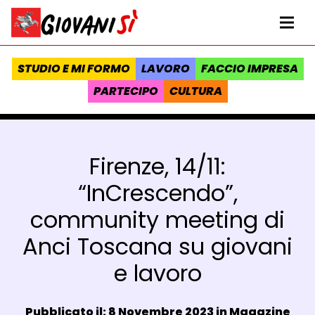
Vai al contenuto
Homepage Giovanisì - Progetto della Regione Toscana
Me
STUDIO E MI FORMO
LAVORO
FACCIO IMPRESA
PARTECIPO
CULTURA
Firenze, 14/11:
“InCrescendo”,
community meeting di
Anci Toscana su giovani
e lavoro
Data e ora:
Pubblicato il: 8 Novembre 2023 in
Magazine