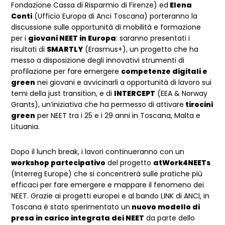
Fondazione Cassa di Risparmio di Firenze) ed
Elena
Conti
(Ufficio Europa di Anci Toscana) porteranno la
discussione sulle opportunità di mobilità e formazione
per i
giovani NEET in Europa
: saranno presentati i
risultati di
SMARTLY
(Erasmus+), un progetto che ha
messo a disposizione degli innovativi strumenti di
profilazione per fare emergere
competenze digitali e
green
nei giovani e avvicinarli a opportunità di lavoro sui
temi della just transition, e di
INTERCEPT
(EEA & Norway
Grants), un’iniziativa che ha permesso di attivare
tirocini
green
per NEET tra i 25 e i 29 anni in Toscana, Malta e
Lituania.
Dopo il lunch break, i lavori continueranno con un
workshop partecipativo
del progetto
atWork4NEETs
(Interreg Europe) che si concentrerà sulle pratiche più
efficaci per fare emergere e mappare il fenomeno dei
NEET. Grazie ai progetti europei e al bando LINK di ANCI, in
Toscana è stato sperimentato un
nuovo modello di
presa in carico integrata dei NEET
da parte dello