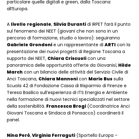
particolare quelle digitali e green, dalla Toscana
all’Europa.
A
livello
regionale
,
Silvia Duranti
di IRPET farà il punto
sul fenomeno dei NEET (giovani che non sono in un
percorso di formazione, studio o lavoro): seguiranno
Gabriele Grondoni
e un rappresentante di
ARTI
con la
presentazione dei nuovi progetti di Regione Toscana a
supporto dei NEET,
Chiara Criscuoli
con una
panoramica delle opportunità offerte da Giovanisì,
Hilde
March
con un bilancio delle attività del Servizio Civile di
Anci Toscana,
Chiara Mannoni
con
Mario Bus
sulla
Scuola 42 di Fondazione Cassa di Risparmio di Firenze e
Teresa Basilico sull’esperienza di ITS Energia e Ambiente
nella formazione di nuovi tecnici specializzati nel settore
della sostenibilità.
Francesca Brogi
(Coordinatrice Anci
Giovani Toscana e Sindaca di Ponsacco) coordinerà il
panel.
Nina Però
,
Virginia Ferraguti
(Sportello Europa –