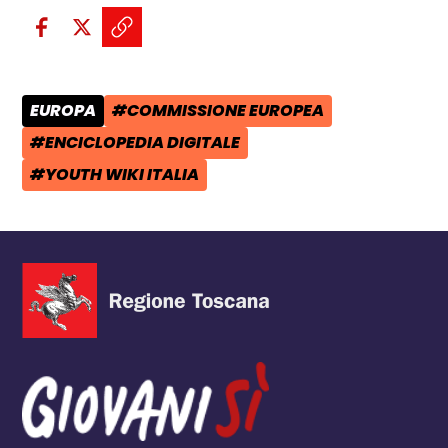
Condividi sui social:
Condividi su Facebook - apre una n
Condividi su X - apre una nuova
Copia il link e condividi - a
EUROPA
#COMMISSIONE EUROPEA
CATEGORIA POST:
TAG:
#ENCICLOPEDIA DIGITALE
TAG:
#YOUTH WIKI ITALIA
TAG: