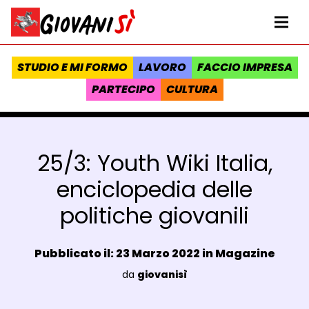
Vai al contenuto
Homepage Giovanisì - Progetto della Regione Toscana
Me
STUDIO E MI FORMO
LAVORO
FACCIO IMPRESA
PARTECIPO
CULTURA
25/3: Youth Wiki Italia,
enciclopedia delle
politiche giovanili
Data e ora:
Pubblicato il: 23 Marzo 2022 in
Magazine
Luogo:
da
giovanisì