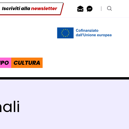
Iscriviti alla
newsletter
Contattaci via
Contattaci 
Cerca n
IPO
CULTURA
ali