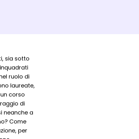
, sia sotto
inquadrati
el ruolo di
no laureate,
 un corso
raggio di
si neanche a
iamo? Come
zione, per