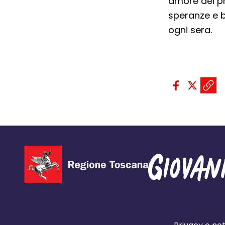
amore del pro
speranze e b
ogni sera.
Condividi sui so
Condivid
Condiv
Copi