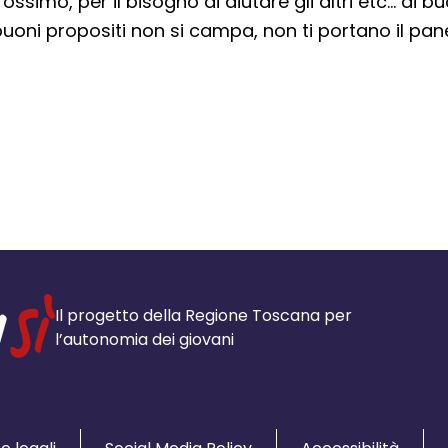
ssimo, per il bisogno di aiutare gli altri etc… di b
uoni propositi non si campa, non ti portano il pa
cial:
i su Facebook - apre una nuova finest
idi su X - apre una nuova finestra de
a il link e condividi - apre una nuova
Il progetto della Regione Toscana per
l’autonomia dei giovani