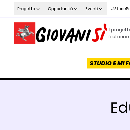
Vai al contenuto
Progetto
Opportunità
Eventi
#StoriePos
Il proget
Homepage Giovanisì - Progetto della Regione Tos
l’autonomi
STUDIO E MI
Ed