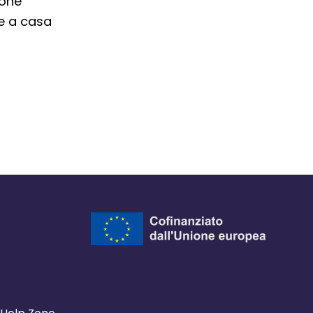
uone
ne a casa
ra del browser
l browser
 finestra del browser