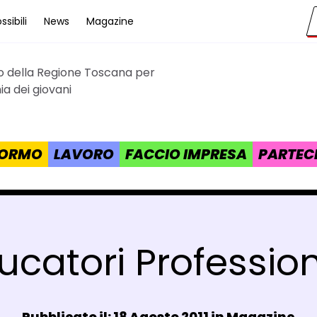
sibili
News
Magazine
to della Regione Toscana per
cana
a dei giovani
 FORMO
LAVORO
FACCIO IMPRESA
PARTEC
ucatori Profession
Data e ora:
Pubblicato il: 18 Agosto 2011 in
Magazine