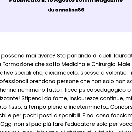
Luogo:
da
annalisa86
agli Post Magazine
 possono mai avere? Sto parlando di quelli laureati
a Formazione che sotto Medicina e Chirurgia. Male 
tive sociali che, diciamocelo, spesso e volentieri n
ofessionali prendono persone che non solo non so
hanno nemmeno fatto il liceo psicopedagogico o
izzante! Stipendi da fame, insicurezze continue, mi
to fisso, a tempo pieno e indeterminato… Concor
chi e per pochi posti disponibili. E noi cosa facc
gi non si può più fare l’educatore solo per voca