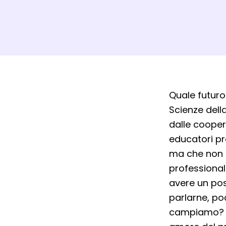
Dett
Quale futuro
Scienze dell
dalle coopera
educatori pr
ma che non 
professional
avere un pos
parlarne, po
campiamo? Og