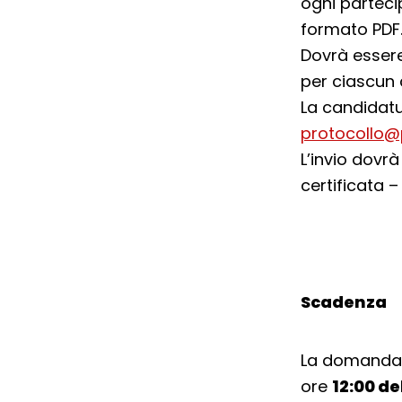
ogni parteci
formato PDF
Dovrà essere
per ciascun
La candidat
protocollo@p
L’invio dovr
certificata –
Scadenza
La domanda d
ore
12:00 de