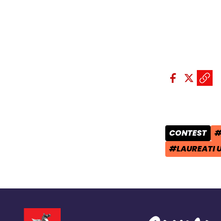
Condividi sui so
Condivid
Condiv
Copi
CONTEST
#
CATEGORIA 
T
#LAUREATI 
TAG: