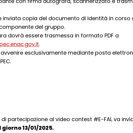
pante con firma autografa, scannerizzato e trasm
.
 inviata copia del documento di identità in corso d
 componente del gruppo.
ura dovrà essere trasmessa in formato PDF a
ec.enac.gov.it
.
à avvenire esclusivamente mediante posta elettron
 PEC.
i partecipazione al video contest #E-FAL va invia
l giorno 13/01/2025.