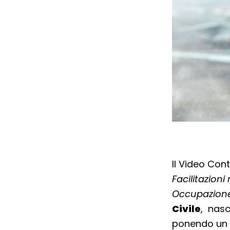
Il Video Con
Facilitazion
Occupazion
Civile
, nasc
ponendo un f