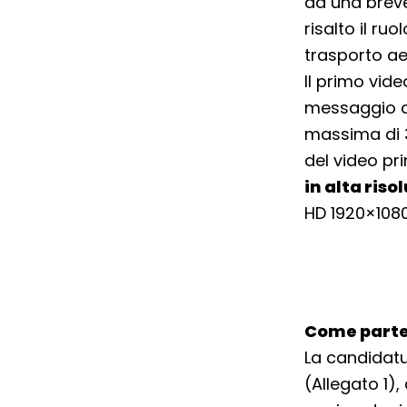
da una breve
risalto il ru
trasporto ae
Il primo vide
messaggio ch
massima di 3
del video pri
in alta riso
HD 1920×1080
Come parte
La candidatu
(Allegato 1)