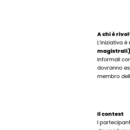
A chi è rivo
L’iniziativa è
magistrali) 
informali co
dovranno ess
membro dell
Il contest
I partecipan