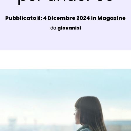
Data e ora:
Pubblicato il: 4 Dicembre 2024 in
Magazine
Luogo:
da
giovanisì
agli Post Magazine