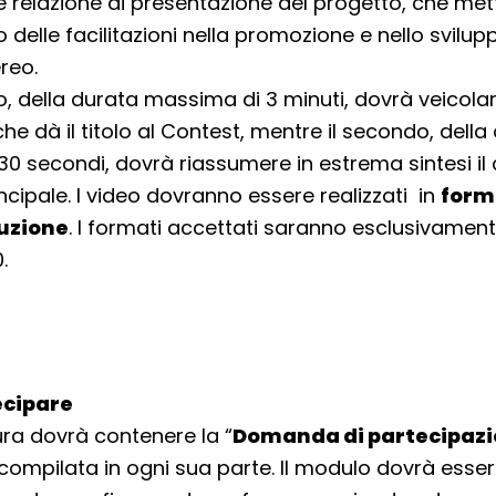
 relazione di presentazione del progetto, che met
olo delle facilitazioni nella promozione e nello svilup
reo.
o, della durata massima di 3 minuti, dovrà veicolare
e dà il titolo al Contest, mentre il secondo, della
0 secondi, dovrà riassumere in estrema sintesi il
ncipale. I video dovranno essere realizzati in
form
luzione
. I formati accettati saranno esclusivament
.
cipare
ra dovrà contenere la “
Domanda di partecipaz
, compilata in ogni sua parte. Il modulo dovrà esse