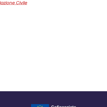
iazione Civile
ra del browser
l browser
 finestra del browser