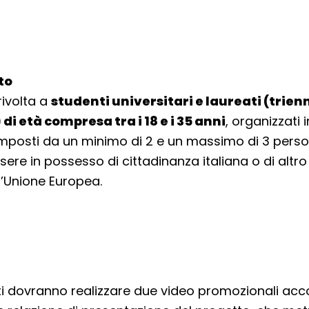
lto
 rivolta a
studenti universitari e laureati (trienn
di età compresa tra i 18 e i 35 anni
, organizzati 
mposti da un minimo di 2 e un massimo di 3 person
ere in possesso di cittadinanza italiana o di altr
’Unione Europea.
ti dovranno realizzare due video promozionali a