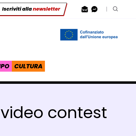
Iscriviti alla
newsletter
Contattaci via
Contattaci 
Cerca n
IPO
CULTURA
: video contest