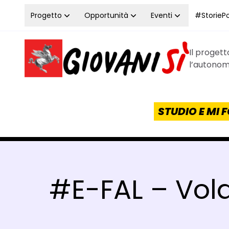
Vai al contenuto
Progetto
Opportunità
Eventi
#StoriePos
Il proget
Homepage Giovanisì - Progetto della Regione Tos
l’autonomi
STUDIO E MI
#E-FAL – Volar