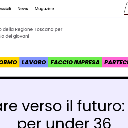
sibili
News
Magazine
to della Regione Toscana per
cana
a dei giovani
 FORMO
LAVORO
FACCIO IMPRESA
PARTEC
e verso il futuro
per under 36