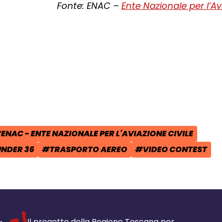
Fonte: ENAC –
Ente Nazionale per l’Av
cial:
i su Facebook - apre una nuova finest
idi su X - apre una nuova finestra de
a il link e condividi - apre una nuova
ENAC - ENTE NAZIONALE PER L'AVIAZIONE CIVILE
POST:
AG:
UNDER 36
#TRASPORTO AEREO
#VIDEO CONTEST
TAG:
TAG:
Il progetto della Regione Toscana per