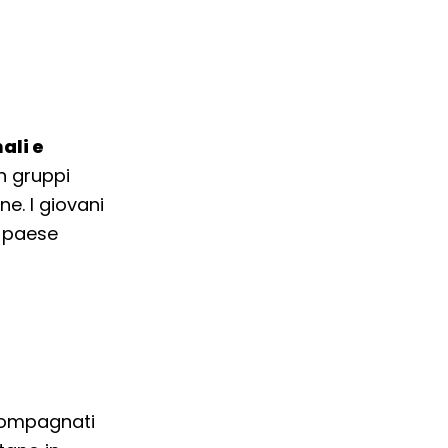
ali e
in gruppi
e. I giovani
o paese
ccompagnati