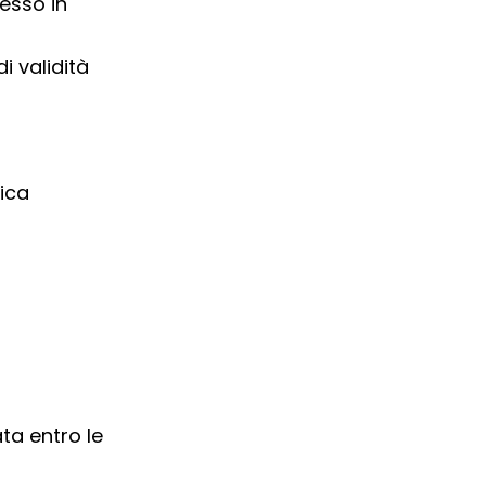
esso in
i validità
ica
ta entro le