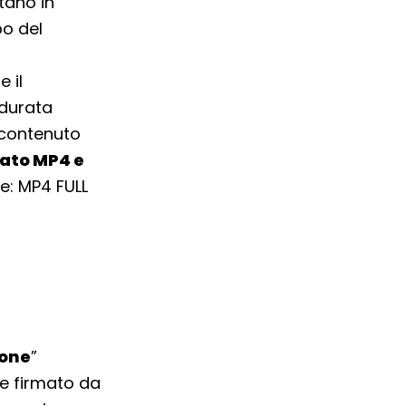
tano in
po del
 il
 durata
 contenuto
ato MP4 e
e: MP4 FULL
ione
”
re firmato da