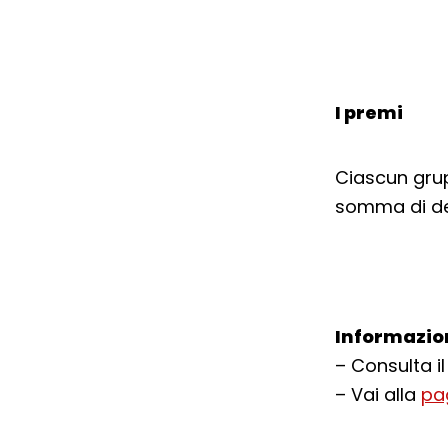
I premi
Ciascun grup
somma di de
Informazio
– Consulta i
– Vai alla
pa