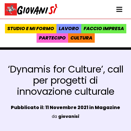
Vai al contenuto
Homepage Giovanisì - Progetto della Regione Toscana
Me
STUDIO E MI FORMO
LAVORO
FACCIO IMPRESA
PARTECIPO
CULTURA
‘Dynamis for Culture’, call
per progetti di
innovazione culturale
Data e ora:
Pubblicato il: 11 Novembre 2021 in
Magazine
Luogo:
da
giovanisì