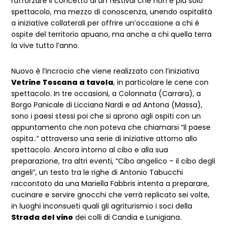
rafforzare il concetto di un festival che non è più solo
spettacolo, ma mezzo di conoscenza, unendo ospitalità
a iniziative collaterali per offrire un’occasione a chi è
ospite del territorio apuano, ma anche a chi quella terra
la vive tutto l’anno.
Nuovo è l’incrocio che viene realizzato con l’iniziativa
Vetrine Toscana a tavola
, in particolare le cene con
spettacolo. In tre occasioni, a Colonnata (Carrara), a
Borgo Panicale di Licciana Nardi e ad Antona (Massa),
sono i paesi stessi poi che si aprono agli ospiti con un
appuntamento che non poteva che chiamarsi “Il paese
ospita..” attraverso una serie di iniziative attorno allo
spettacolo. Ancora intorno al cibo e alla sua
preparazione, tra altri eventi, “Cibo angelico – il cibo degli
angeli”, un testo tra le righe di Antonio Tabucchi
raccontato da una Mariella Fabbris intenta a preparare,
cucinare e servire gnocchi che verrà replicato sei volte,
in luoghi inconsueti quali gli agriturismio i soci della
Strada del vino
dei colli di Candia e Lunigiana.