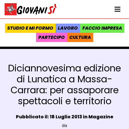
Vai al contenuto
Homepage Giovanisì - Progetto della Regione Toscana
Me
STUDIO E MI FORMO
LAVORO
FACCIO IMPRESA
PARTECIPO
CULTURA
Diciannovesima edizione
di Lunatica a Massa-
Carrara: per assaporare
spettacoli e territorio
Data e ora:
Pubblicato il: 18 Luglio 2013 in
Magazine
Luogo:
da