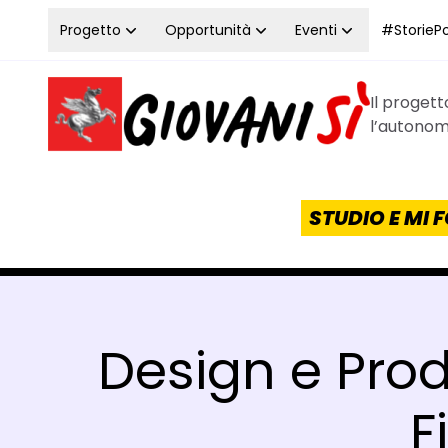
Vai al contenuto
Progetto
Opportunità
Eventi
#StoriePos
Il proget
Homepage Giovanisì - Progetto della Regione Tos
l’autonomi
STUDIO E MI
Design e Produ
F