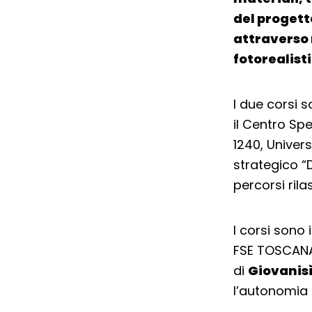
del progett
attraverso 
fotorealist
I due corsi 
il Centro Sp
1240, Univers
strategico “
percorsi rilas
I corsi sono 
FSE TOSCANA 
di
Giovanis
l’autonomia 