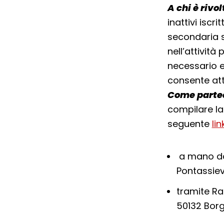
A chi è rivol
inattivi iscri
secondaria s
nell’attività
necessario e
consente atti
Come partec
compilare la
seguente
lin
a mano d
Pontassiev
tramite
Ra
50132 Borg