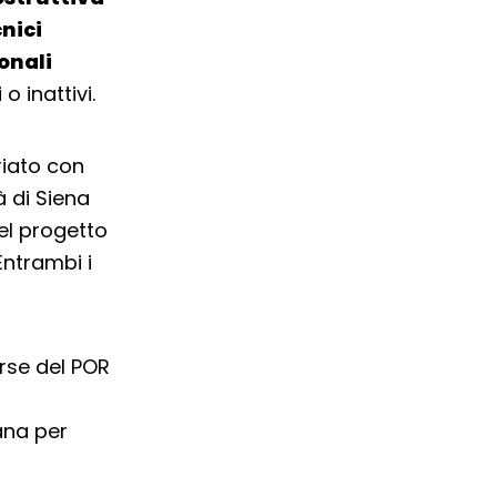
nici
onali
 inattivi.
riato con
à di Siena
del progetto
Entrambi i
orse del POR
ana per