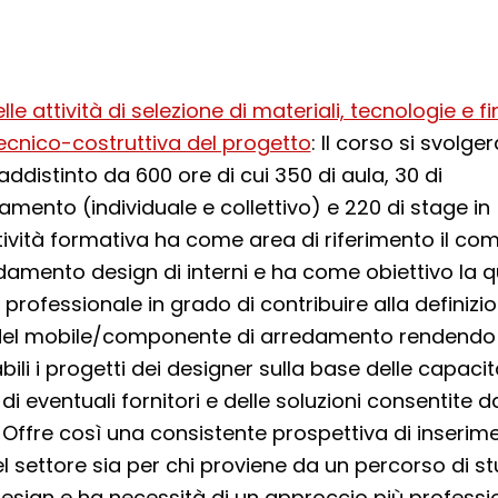
le attività di selezione di materiali, tecnologie e fin
tecnico-costruttiva del progetto
: Il corso si svolge
ddistinto da 600 ore di cui 350 di aula, 30 di
nto (individuale e collettivo) e 220 di stage in
ttività formativa ha come area di riferimento il co
amento design di interni e ha come obiettivo la q
 professionale in grado di contribuire alla definizi
 del mobile/componente di arredamento rendendo
abili i progetti dei designer sulla base delle capaci
 di eventuali fornitori e delle soluzioni consentite d
 Offre così una consistente prospettiva di inserim
l settore sia per chi proviene da un percorso di st
sign e ha necessità di un approccio più professi