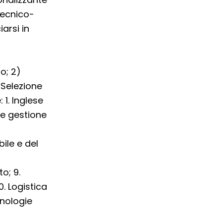
tecnico-
arsi in
to; 2)
 Selezione
 1. Inglese
 e gestione
ile e del
o; 9.
. Logistica
cnologie