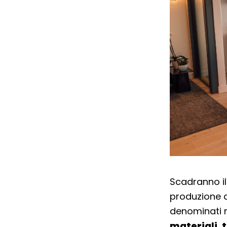
Scadranno i
produzione d
denominati 
materiali, 