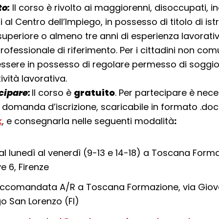
to:
Il corso è rivolto ai maggiorenni, disoccupati, i
tti al Centro dell’Impiego, in possesso di titolo di is
uperiore o almeno tre anni di esperienza lavorati
 professionale di riferimento. Per i cittadini non comu
ssere in possesso di regolare permesso di soggi
vità lavorativa.
ipare:
Il corso è
gratuito
. Per partecipare è nec
 domanda d’iscrizione, scaricabile in formato .doc
k
, e consegnarla nelle seguenti modalità
:
al
lunedì al venerdì (9-13 e 14-18) a Toscana Forma
e 6, Firenze
ccomandata A/R
a
Toscana Formazione, via Giovan
o San Lorenz
o (FI)