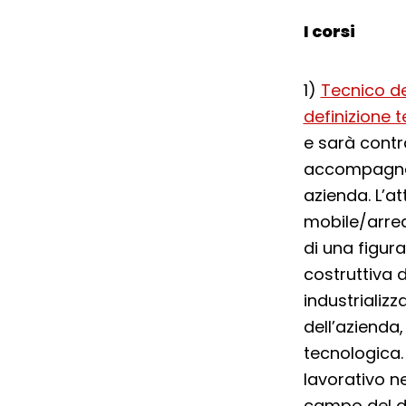
I corsi
1)
Tecnico del
definizione 
e sarà contra
accompagname
azienda. L’a
mobile/arred
di una figura
costruttiva
industrializz
dell’azienda,
tecnologica.
lavorativo ne
campo del de