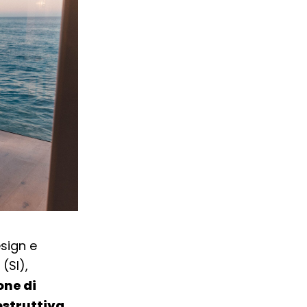
esign e
(SI),
one di
ostruttiva