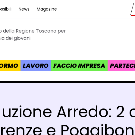
sibili
News
Magazine
to della Regione Toscana per
cana
a dei giovani
 FORMO
LAVORO
FACCIO IMPRESA
PARTEC
zione Arredo: 2 c
irenze e Poggibon