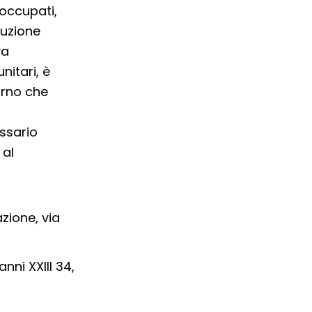
noccupati,
truzione
va
nitari, è
orno che
essario
 al
zione, via
ni XXIII 34,