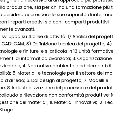
la produzione, sia per chi ha una formazione più 
 desidera accrescere le sue capacità di interfacci
on i reparti creativi sia con i comparti produttivi
mente avanzati.
i sviluppa su 4 aree di attività: 1) Analisi del proget
 CAD-CAM; 3) Definizione tecnica del progetto; 4)
nologie e finiture, e si articola in 13 unità formative:
Elementi di informatica avanzata; 3. Organizzazione
iendale; 4. Normativa ambientale ed elementi di
ità; 5. Materiali e tecnologie per il settore del mob
d’arredo; 6. Dal design al progetto; 7. Modelli e
e; 8. Industrializzazione del processo e del prodott
collaudo e rilevazione non conformità produttive; 10
estione dei materiali; 11. Materiali innovativi; 12. Te
 Stage.