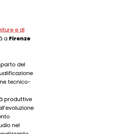
iture e di
rà a
Firenze
mparto del
ualificazione
one tecnico-
tà produttive
all’evoluzione
ento
udio nel
onalizzante