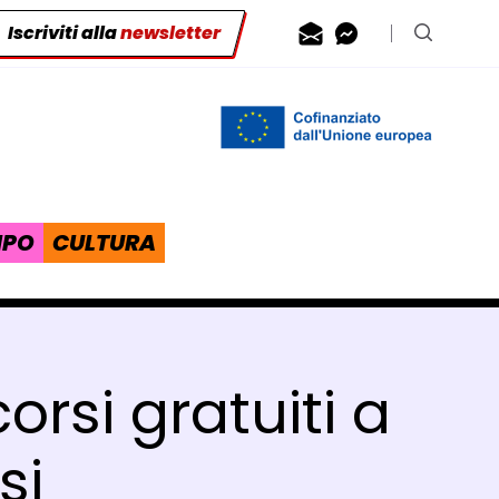
Iscriviti alla
newsletter
Contattaci via
Contattaci 
Cerca n
IPO
CULTURA
orsi gratuiti a
si