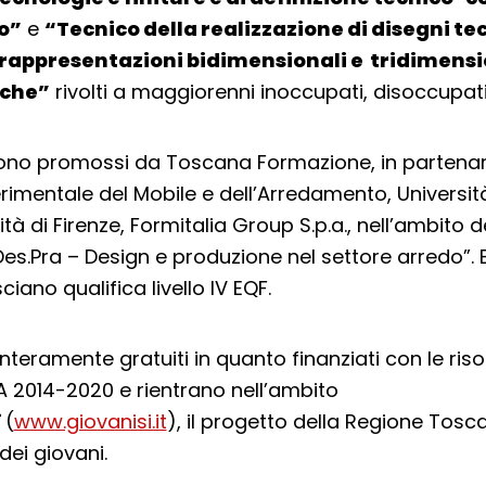
o”
e
“Tecnico della realizzazione di disegni tec
rappresentazioni bidimensionali e tridimensi
iche”
rivolti a maggiorenni inoccupati, disoccupati o
sono promossi da Toscana Formazione, in partena
erimentale del Mobile e dell’Arredamento, Universit
ità di Firenze, Formitalia Group S.p.a., nell’ambito 
Des.Pra – Design e produzione nel settore arredo”. 
ciano qualifica livello IV EQF.
interamente gratuiti in quanto finanziati con le ris
2014-2020 e rientrano nell’ambito
ì
(
www.giovanisi.it
), il progetto della Regione Tosc
dei giovani.