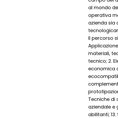
al mondo del
operativa ma
azienda sia c
tecnologica
Il percorso s
Applicazione
materiali, tec
tecnico; 2. 
economica az
ecocompatibil
complemento 
prototipazion
Tecniche di 
aziendale e g
abilitanti; 13.