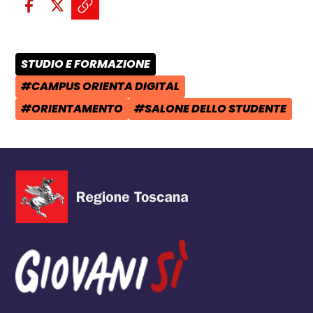
Condividi su Facebook - apre una n
Condividi su X - apre una nuova
Copia il link e condividi - a
STUDIO E FORMAZIONE
CATEGORIA POST:
#CAMPUS ORIENTA DIGITAL
TAG:
#ORIENTAMENTO
#SALONE DELLO STUDENTE
TAG:
TAG: