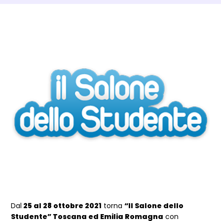
Dettagli Post Magazine
Dal
25 al 28 ottobre 2021
torna
“Il Salone dello
Studente” Toscana ed Emilia Romagna
con