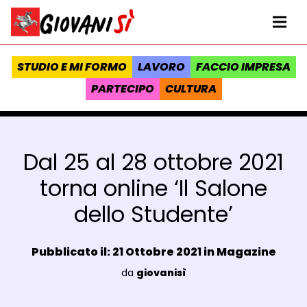
Vai al contenuto
Homepage Giovanisì - Progetto della Regione Toscana
Me
STUDIO E MI FORMO
LAVORO
FACCIO IMPRESA
PARTECIPO
CULTURA
Dal 25 al 28 ottobre 2021
torna online ‘Il Salone
dello Studente’
Data e ora:
Pubblicato il: 21 Ottobre 2021 in
Magazine
Luogo:
da
giovanisì