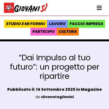
Vai al contenuto
Homepage Giovanisì - Progetto della Regione Toscana
Me
STUDIO E MI FORMO
LAVORO
FACCIO IMPRESA
PARTECIPO
CULTURA
“Dai Impulso al tuo
futuro”: un progetto per
ripartire
Data e ora:
Pubblicato il: 14 Settembre 2020 in
Magazine
Luogo:
da
silvanataglianini