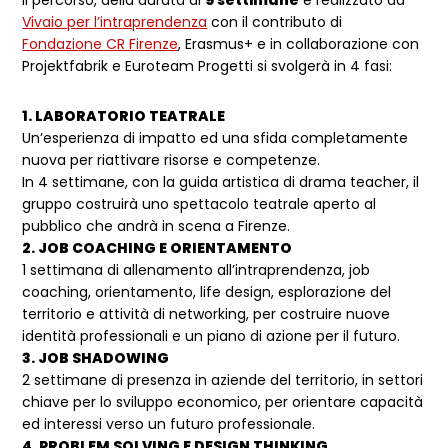
Il percorso, della durata di
9 settimane
è realizzato da
Vivaio per l’intraprendenza
con il contributo di
Fondazione CR Firenze
, Erasmus+ e in collaborazione con
Projektfabrik e Euroteam Progetti si svolgerà in 4 fasi:
1. LABORATORIO TEATRALE
Un’esperienza di impatto ed una sfida completamente
nuova per riattivare risorse e competenze.
In 4 settimane, con la guida artistica di drama teacher, il
gruppo costruirà uno spettacolo teatrale aperto al
pubblico che andrà in scena a Firenze.
2. JOB COACHING E ORIENTAMENTO
1 settimana di allenamento all’intraprendenza, job
coaching, orientamento, life design, esplorazione del
territorio e attività di networking, per costruire nuove
identità professionali e un piano di azione per il futuro.
3. JOB SHADOWING
2 settimane di presenza in aziende del territorio, in settori
chiave per lo sviluppo economico, per orientare capacità
ed interessi verso un futuro professionale.
4. PROBLEM SOLVING E DESIGN THINKING