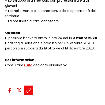
– Lo sviluppo di un network con professionisti e altri
giovani.
– L’ampliamento e la conoscenza delle opportunità del
territorio.
– La possibilità di farsi conoscere
Quando
E’ possibile iscriversi entro le ore 24 del
12 ottobre 2020
.
Il casting di selezione è previsto per il 15 ottobre 2020. Il
percorso si svolgerà da 19 ottobre al 18 dicembre 2020
Per informazioni
Consultare
il sito
dedicato all’iniziativa
Condividi sui social:
Condividi su Facebook - apre una n
Condividi su X - apre una nuova
Copia il link e condividi - a