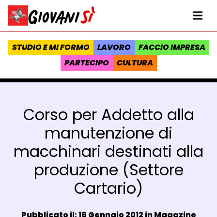
Vai al contenuto
Homepage Giovanisì - Progetto della Regione Toscana
Me
STUDIO E MI FORMO
LAVORO
FACCIO IMPRESA
PARTECIPO
CULTURA
Corso per Addetto alla
manutenzione di
macchinari destinati alla
produzione (Settore
Cartario)
Data e ora:
Pubblicato il: 16 Gennaio 2012 in
Magazine