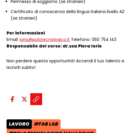
Permesso di soggiorno (se stranieri)
Certificato di conoscenza della lingua italiana livello A2
(se stranieri)
Per informazioni
Email:
iorio@polotecnologico.it
Telefono: 050 754 143
Responsabile del corso: dr.ssa Piera Iorio
Non perdere questa opportunità! Accendi il tuo talento e
iscriviti subito!
Condividi sui social:
Condividi su Facebook - apre una n
Condividi su X - apre una nuova
Copia il link e condividi - a
LAVORO
#FAB LAB
CATEGORIA POST:
TAG: