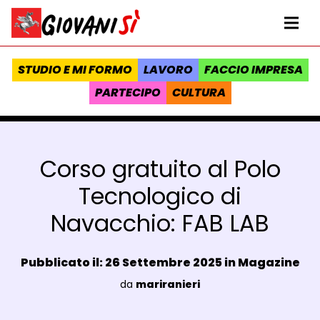
Vai al contenuto
Homepage Giovanisì - Progetto della Regione Toscana
Me
STUDIO E MI FORMO
LAVORO
FACCIO IMPRESA
PARTECIPO
CULTURA
Corso gratuito al Polo
Tecnologico di
Navacchio: FAB LAB
Data e ora:
Pubblicato il: 26 Settembre 2025 in
Magazine
Luogo:
da
mariranieri