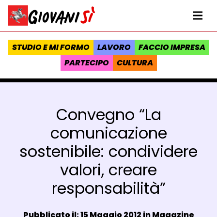
Vai al contenuto
Homepage Giovanisì - Progetto della Regione Toscana
Me
STUDIO E MI FORMO
LAVORO
FACCIO IMPRESA
PARTECIPO
CULTURA
Convegno “La
comunicazione
sostenibile: condividere
valori, creare
responsabilità”
Data e ora:
Pubblicato il: 15 Maggio 2012 in
Magazine