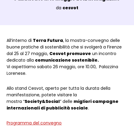
Luogo:
da
cesvot
Dettagli Post Magazine
All’interno di
Terra Futura
, la mostra-convegno delle
buone pratiche di sostenibilità che si svolgerà a Firenze
dal 25 al 27 maggio,
Cesvot promuove
un incontro
dedicato alla
comunicazione sostenibile
.
Vi aspettiamo sabato 26 maggio, ore 10.00, Palazzina
Lorenese.
Allo stand Cesvot, aperto per tutta la durata della
manifestazione, potete visitare la
mostra “
Society&Social
” delle
migliori campagne
internazionali di pubblicità sociale
.
Programma del convegno