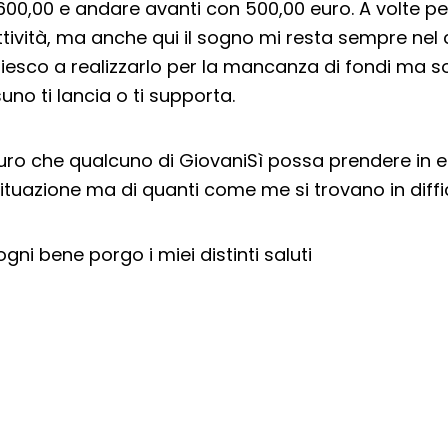
i 600,00 e andare avanti con 500,00 euro. A volte p
ttività, ma anche qui il sogno mi resta sempre nel 
iesco a realizzarlo per la mancanza di fondi ma s
no ti lancia o ti supporta.
uro che qualcuno di GiovaniSì possa prendere in
situazione ma di quanti come me si trovano in diffi
ni bene porgo i miei distinti saluti
cial:
i su Facebook - apre una nuova finest
idi su X - apre una nuova finestra de
a il link e condividi - apre una nuova