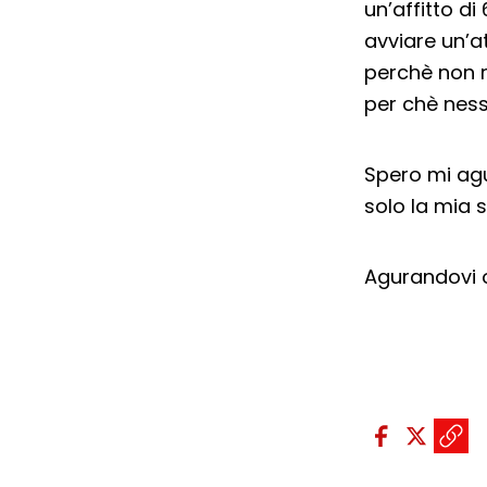
un’affitto d
avviare un’a
perchè non r
per chè nessu
Spero mi ag
solo la mia 
Agurandovi og
Condividi sui so
Condivid
Condiv
Copi