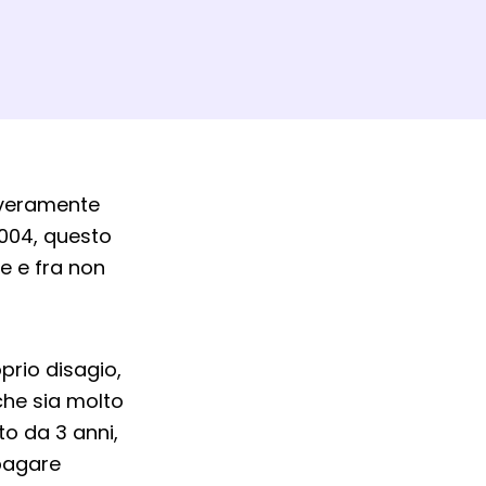
 veramente
004, questo
ie e fra non
prio disagio,
che sia molto
to da 3 anni,
 pagare