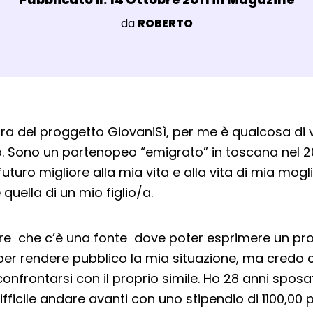
Luogo:
da
ROBERTO
agli Post Magazine
ra del proggetto GiovaniSì, per me è qualcosa di
. Sono un partenopeo “emigrato” in toscana nel 2
uturo migliore alla mia vita e alla vita di mia mogl
quella di un mio figlio/a.
ere che c’è una fonte dove poter esprimere un pro
er rendere pubblico la mia situazione, ma credo 
onfrontarsi con il proprio simile. Ho 28 anni sposa
ifficile andare avanti con uno stipendio di 1100,00