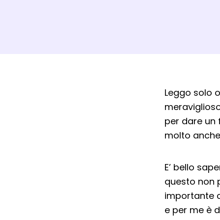
Dett
Leggo solo o
meraviglioso
per dare un f
molto anche 
E’ bello sap
questo non p
importante c
e per me è d