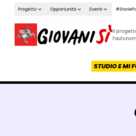
Vai al contenuto
Progetto
Opportunità
Eventi
#StoriePos
Il proget
Homepage Giovanisì - Progetto della Regione Tos
l’autonomi
STUDIO E MI