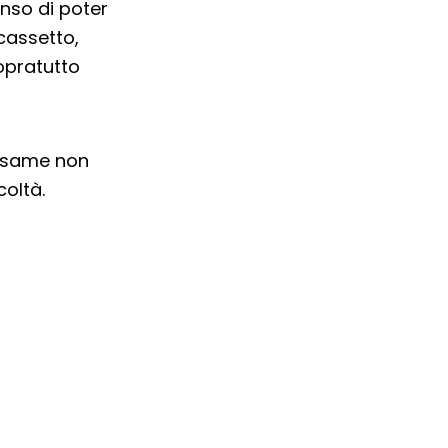
enso di poter
cassetto,
opratutto
 esame non
coltà.
ra del browser
l browser
 finestra del browser