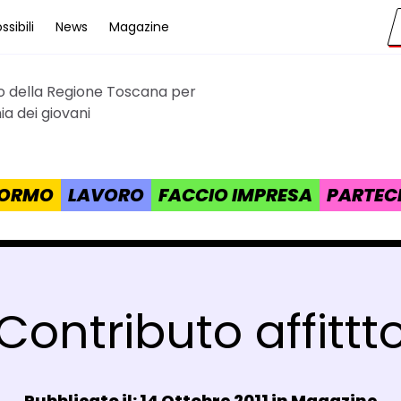
sibili
News
Magazine
to della Regione Toscana per
cana
a dei giovani
 FORMO
LAVORO
FACCIO IMPRESA
PARTEC
Contributo affittt
Data e ora:
Pubblicato il: 14 Ottobre 2011 in
Magazine